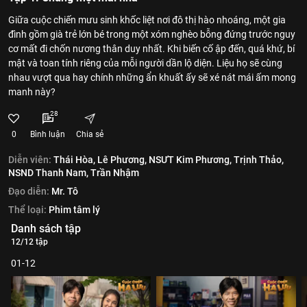
Giữa cuộc chiến mưu sinh khốc liệt nơi đô thị hào nhoáng, một gia
đình gồm già trẻ lớn bé trong một xóm nghèo bỗng đứng trước nguy
cơ mất đi chốn nương thân duy nhất. Khi biến cố ập đến, quá khứ, bí
mật và toan tính riêng của mỗi người dần lộ diện. Liệu họ sẽ cùng
nhau vượt qua hay chính những ẩn khuất ấy sẽ xé nát mái ấm mong
manh này?
28
0
Bình luận
Chia sẻ
Diễn viên:
Thái Hòa,
Lê Phương,
NSƯT Kim Phương,
Trịnh Thảo,
NSND Thanh Nam,
Trần Nhậm
Đạo diễn:
Mr. Tô
Thể loại:
Phim tâm lý
Danh sách tập
12/12 tập
01-12