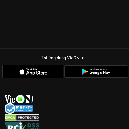
tứ truyện
Vợ Nhặt
của Kim Lân nhưng được thổi vào hơi thở
đương đại, biến những mâu thuẫn mẹ kế - con chồng (Lê
Phương - Trịnh Thảo) hay những trận cãi vã của cha con Sáng -
Lan thành những lát cắt chân thực đến mức ai xem cũng thấy
mình trong đó.
Dàn Cast Thực Lực:
Sự kết hợp giữa Thái Hòa, Lê Phương và
dàn diễn viên từ
Tử Chiến Trên Không
như Xuân Phúc, Tiểu Bảo
Quốc là bảo chứng thép cho chất lượng diễn xuất.
Tải ứng dụng VieON
tại
Kịch Bản Bi Hài Độc Đáo:
Không chỉ là những giọt nước mắt,
phim còn đầy rẫy những tình huống cười ra nước mắt nhờ lối
kể chuyện tưng tửng đặc trưng của Mr. Tô.
Giá Trị Nhân Văn Sâu Sắc:
Phim bóc trần những góc khuất tâm
lý và khát vọng vươn lên của tầng lớp lao động nghèo, mang lại
thông điệp bền bỉ và hy vọng.
Kết thúc mỗi tập phim là một dấu lặng đầy suy ngẫm về tình
thân và sự tử tế.
Cuộc Chiến Hạ Lưu
không chỉ là một bộ phim
để giải trí, nó là một tấm gương soi chiếu những giá trị gia đình
Việt hiện đại. Đừng quên đón xem trọn bộ bản quyền sớm nhất