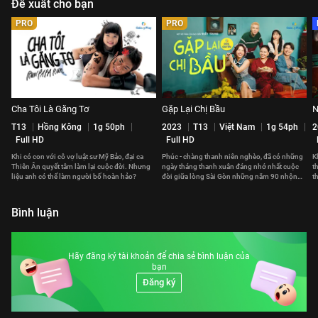
Đề xuất cho bạn
PRO
PRO
Cha Tôi Là Găng Tơ
Gặp Lại Chị Bầu
N
T13
Hồng Kông
1g 50ph
2023
T13
Việt Nam
1g 54ph
2
Full HD
Full HD
Khi có con với cô vợ luật sư Mỹ Bảo, đại ca
Phúc - chàng thanh niên nghèo, đã có những
K
Thiên Ân quyết tâm làm lại cuộc đời. Nhưng
ngày tháng thanh xuân đáng nhớ nhất cuộc
t
liệu anh có thể làm người bố hoàn hảo?
đời giữa lòng Sài Gòn những năm 90 nhộn
t
nhịp.
n
Bình luận
Hãy đăng ký tài khoản để chia sẻ bình luận của
bạn
Đăng ký