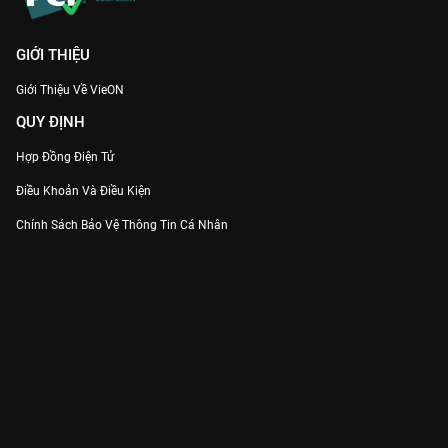
trên
VieON
nhé!
GIỚI THIỆU
Giới Thiệu Về VieON
QUY ĐỊNH
Hợp Đồng Điện Tử
Điều Khoản Và Điều Kiện
Chính Sách Bảo Vệ Thông Tin Cá Nhân
Chính Sách Bảo Vệ Người Tiêu Dùng Dễ Bị Tổn Thương
Thỏa Thuận Sử Dụng Dịch Vụ Mạng Xã Hội
THÔNG TIN
Thông Báo
Trung Tâm Hỗ Trợ
Liên Hệ