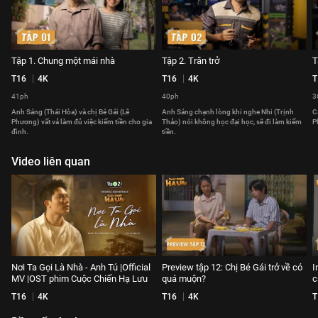
Tập 1. Chung một mái nhà
Tập 2. Trăn trở
T
T16
4K
T16
4K
T
41ph
40ph
3
Anh Sáng (Thái Hòa) và chị Bé Gái (Lê
Anh Sáng chạnh lòng khi nghe Nhi (Trịnh
C
Phương) vất vả làm đủ việc kiếm tiền cho gia
Thảo) nói không học đại học, sẽ đi làm kiếm
P
đình.
tiền.
Video liên quan
Nơi Ta Gọi Là Nhà - Anh Tú |Official
Preview tập 12: Chị Bé Gái trở về có
I
MV |OST phim Cuộc Chiến Hạ Lưu
quá muộn?
c
T16
4K
T16
4K
T