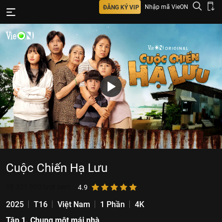
Nhập mã VieON
ĐĂNG KÝ VIP
Cuộc Chiến Hạ Lưu
18.221.920
lượt xem
4.9
2025
T16
Việt Nam
1 Phần
4K
Tập 1. Chung một mái nhà