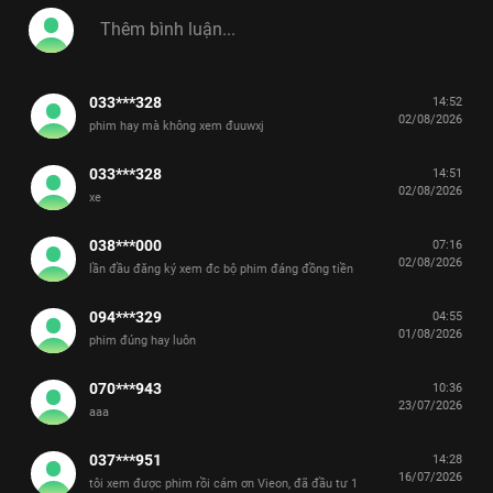
033***328
14:52
02/08/2026
phim hay mà không xem đuuwxj
033***328
14:51
02/08/2026
xe
038***000
07:16
02/08/2026
lần đầu đăng ký xem đc bộ phim đáng đồng tiền
094***329
04:55
01/08/2026
phim đúng hay luôn
070***943
10:36
23/07/2026
aaa
037***951
14:28
16/07/2026
tôi xem được phim rồi cám ơn Vieon, đã đầu tư 1