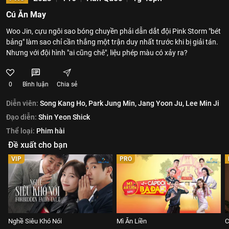
Cú Ăn May
Woo Jin, cựu ngôi sao bóng chuyền phải dẫn dắt đội Pink Storm "bét
bảng" làm sao chỉ cần thắng một trận duy nhất trước khi bị giải tán.
Nhưng với đội hình "ai cũng chê", liệu phép màu có xảy ra?
0
Bình luận
Chia sẻ
Diễn viên:
Song Kang Ho,
Park Jung Min,
Jang Yoon Ju,
Lee Min Ji
Đạo diễn:
Shin Yeon Shick
Thể loại:
Phim hài
Đề xuất cho bạn
VIP
PRO
Nghề Siêu Khó Nói
Mì Ăn Liền
C