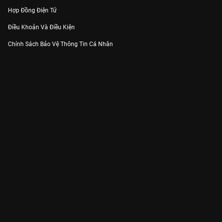
Hợp Đồng Điện Tử
Điều Khoản Và Điều Kiện
Chính Sách Bảo Vệ Thông Tin Cá Nhân
Chính Sách Bảo Vệ Người Tiêu Dùng Dễ Bị Tổn Thương
Thỏa Thuận Sử Dụng Dịch Vụ Mạng Xã Hội
THÔNG TIN
Thông Báo
Trung Tâm Hỗ Trợ
Liên Hệ
Góp Ý
Công ty Cổ phần VieON - Địa chỉ: Tầng 5, 222 Pasteur, Phường Xuân Hòa,
Thành phố Hồ Chí Minh
Email:
support@vieon.vn
| Hotline:
1800.599.920
(miễn phí)