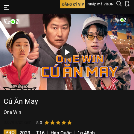
Nhập mã VieON
ĐĂNG KÝ VIP
Cú Ăn May
One Win
3.679
lượt xem
5.0
PRO
2023
T16
Hàn Quốc
1g 48ph