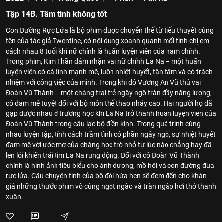
Tập 14B. Tâm tình không tốt
Con Đường Rực Lửa là bộ phim được chuyển thể từ tiểu thuyết cùng
tên của tác giả Twentine, có nội dung xoanh quanh mối tình chị em
cách nhau 8 tuổi khi nữ chính là huấn luyện viên của nam chính.
Trong phim, Kim Thần đảm nhận vai nữ chính La Na – một huấn
luyện viên có cá tính mạnh mẽ, luôn nhiệt huyết, tận tâm và có trách
nhiệm với công việc của mình. Trong khi đó Vương An Vũ thủ vai
Đoàn Vũ Thành – một chàng trai trẻ ngây ngô tràn đầy năng lượng,
có đam mê tuyệt đối với bộ môn thể thao nhảy cao. Hai người họ đã
gặp được nhau ở trường học khi La Na trở thành huấn luyện viên của
Đoàn Vũ Thành trong câu lạc bộ điền kinh. Trong quá trình cùng
nhau luyện tập, tính cách trầm tĩnh có phần ngây ngô, sự nhiệt huyết
đam mê với ước mơ của chàng học trò nhỏ tự lúc nào chẳng hay đã
len lỏi khiến trái tim La Na rung động. Đối với cô Đoàn Vũ Thành
chính là hình ảnh tiêu biểu cho ánh dương, mồ hôi và con đường đua
rực lửa. Câu chuyện tình của bộ đôi hứa hẹn sẽ đem đến cho khán
giả những thước phim vô cùng ngọt ngào và tràn ngập hơi thở thanh
xuân.