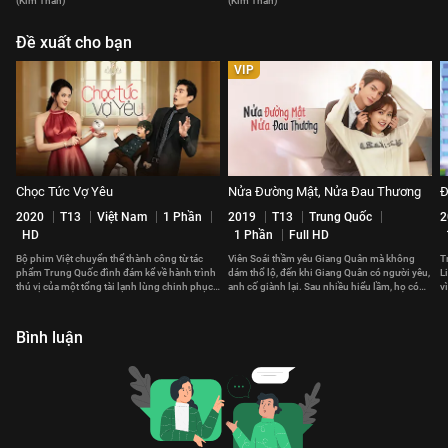
(Kim Thần)
(Kim Thần)
Đề xuất cho bạn
VIP
Chọc Tức Vợ Yêu
Nửa Đường Mật, Nửa Đau Thương
Đ
2020
T13
Việt Nam
1 Phần
2019
T13
Trung Quốc
2
HD
1 Phần
Full HD
Bộ phim Việt chuyển thể thành công từ tác
Viên Soái thầm yêu Giang Quân mà không
T
phẩm Trung Quốc đình đám kể về hành trình
dám thổ lộ, đến khi Giang Quân có người yêu,
L
thú vị của một tổng tài lạnh lùng chinh phục
anh cố giành lại. Sau nhiều hiểu lầm, họ có
v
trái tim của một cô gái cá tính
đến với nhau?
c
Bình luận