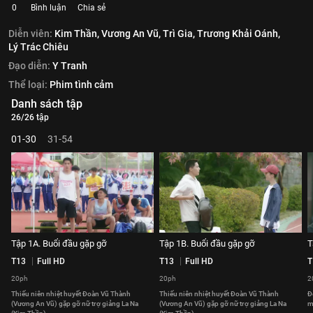
0
Bình luận
Chia sẻ
Diễn viên:
Kim Thần,
Vương An Vũ,
Trì Gia,
Trương Khải Oánh,
Lý Trác Chiêu
Đạo diễn:
Y Tranh
Thể loại:
Phim tình cảm
Danh sách tập
26/26 tập
01-30
31-54
Tập 1A. Buổi đầu gặp gỡ
Tập 1B. Buổi đầu gặp gỡ
T
T13
Full HD
T13
Full HD
T
20ph
20ph
2
Thiếu niên nhiệt huyết Đoàn Vũ Thành
Thiếu niên nhiệt huyết Đoàn Vũ Thành
Đ
(Vương An Vũ) gặp gỡ nữ trợ giảng La Na
(Vương An Vũ) gặp gỡ nữ trợ giảng La Na
m