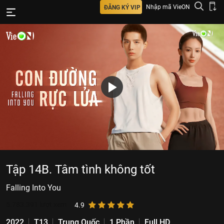
Nhập mã VieON
ĐĂNG KÝ VIP
Tập 14B. Tâm tình không tốt
Falling Into You
5.783.391
lượt xem
4.9
2022
T13
Trung Quốc
1 Phần
Full HD