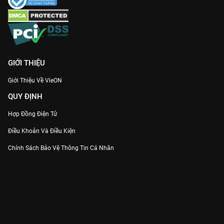
GIỚI THIỆU
Giới Thiệu Về VieON
QUY ĐỊNH
Hợp Đồng Điện Tử
Điều Khoản Và Điều Kiện
Chính Sách Bảo Vệ Thông Tin Cá Nhân
Chính Sách Bảo Vệ Người Tiêu Dùng Dễ Bị Tổn Thương
Thỏa Thuận Sử Dụng Dịch Vụ Mạng Xã Hội
THÔNG TIN
Thông Báo