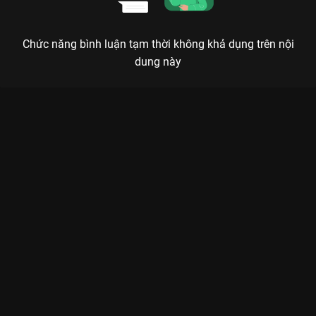
Chức năng bình luận tạm thời không khả dụng trên nội
dung này
Xem Tập 14B. Tâm tình không tốt Con Đường Rực Lửa - 26 Tập
của Trung Quốc có sự tham gia của . Thuộc thể loại: Phim bộ