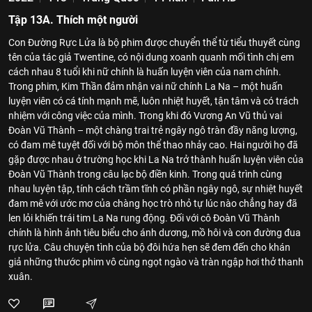
Tập 13A. Thích một người
Con Đường Rực Lửa là bộ phim được chuyển thể từ tiểu thuyết cùng
tên của tác giả Twentine, có nội dung xoanh quanh mối tình chị em
cách nhau 8 tuổi khi nữ chính là huấn luyện viên của nam chính.
Trong phim, Kim Thần đảm nhận vai nữ chính La Na – một huấn
luyện viên có cá tính mạnh mẽ, luôn nhiệt huyết, tận tâm và có trách
nhiệm với công việc của mình. Trong khi đó Vương An Vũ thủ vai
Đoàn Vũ Thành – một chàng trai trẻ ngây ngô tràn đầy năng lượng,
có đam mê tuyệt đối với bộ môn thể thao nhảy cao. Hai người họ đã
gặp được nhau ở trường học khi La Na trở thành huấn luyện viên của
Đoàn Vũ Thành trong câu lạc bộ điền kinh. Trong quá trình cùng
nhau luyện tập, tính cách trầm tĩnh có phần ngây ngô, sự nhiệt huyết
đam mê với ước mơ của chàng học trò nhỏ tự lúc nào chẳng hay đã
len lỏi khiến trái tim La Na rung động. Đối với cô Đoàn Vũ Thành
chính là hình ảnh tiêu biểu cho ánh dương, mồ hôi và con đường đua
rực lửa. Câu chuyện tình của bộ đôi hứa hẹn sẽ đem đến cho khán
giả những thước phim vô cùng ngọt ngào và tràn ngập hơi thở thanh
xuân.