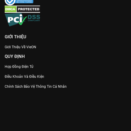
GIỚI THIỆU
Giới Thiệu Về VieON
QUY ĐỊNH
Hợp Đồng Điện Tử
Điều Khoản Và Điều Kiện
Chính Sách Bảo Vệ Thông Tin Cá Nhân
Chính Sách Bảo Vệ Người Tiêu Dùng Dễ Bị Tổn Thương
Thỏa Thuận Sử Dụng Dịch Vụ Mạng Xã Hội
THÔNG TIN
Thông Báo