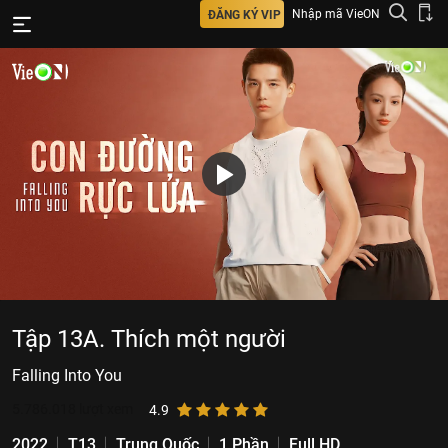
Nhập mã VieON
ĐĂNG KÝ VIP
Tập 13A. Thích một người
Falling Into You
5.786.018
lượt xem
4.9
2022
T13
Trung Quốc
1 Phần
Full HD