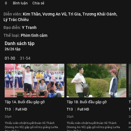
0
Bình luận
Chia sẻ
Diễn viên:
Kim Thần,
Vương An Vũ,
Trì Gia,
Trương Khải Oánh,
Lý Trác Chiêu
Đạo diễn:
Y Tranh
Thể loại:
Phim tình cảm
Danh sách tập
26/26 tập
01-30
31-54
Tập 1A. Buổi đầu gặp gỡ
Tập 1B. Buổi đầu gặp gỡ
T
T13
Full HD
T13
Full HD
T
20ph
20ph
2
Thiếu niên nhiệt huyết Đoàn Vũ Thành
Thiếu niên nhiệt huyết Đoàn Vũ Thành
Đ
(Vương An Vũ) gặp gỡ nữ trợ giảng La Na
(Vương An Vũ) gặp gỡ nữ trợ giảng La Na
m