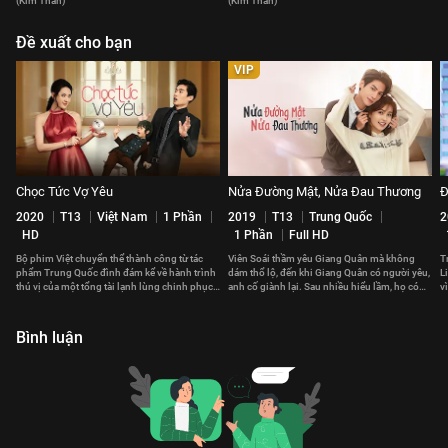
(Kim Thần)
(Kim Thần)
Đề xuất cho bạn
VIP
Chọc Tức Vợ Yêu
Nửa Đường Mật, Nửa Đau Thương
Đ
2020
T13
Việt Nam
1 Phần
2019
T13
Trung Quốc
2
HD
1 Phần
Full HD
Bộ phim Việt chuyển thể thành công từ tác
Viên Soái thầm yêu Giang Quân mà không
T
phẩm Trung Quốc đình đám kể về hành trình
dám thổ lộ, đến khi Giang Quân có người yêu,
L
thú vị của một tổng tài lạnh lùng chinh phục
anh cố giành lại. Sau nhiều hiểu lầm, họ có
v
trái tim của một cô gái cá tính
đến với nhau?
c
Bình luận