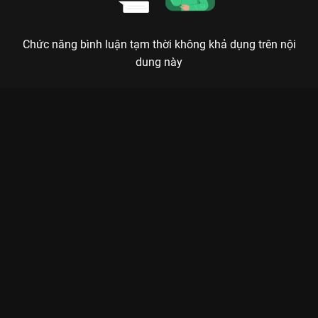
Chức năng bình luận tạm thời không khả dụng trên nội
dung này
Xem Tập 13A. Thích một người Con Đường Rực Lửa - 26 Tập
của Trung Quốc có sự tham gia của . Thuộc thể loại: Phim bộ