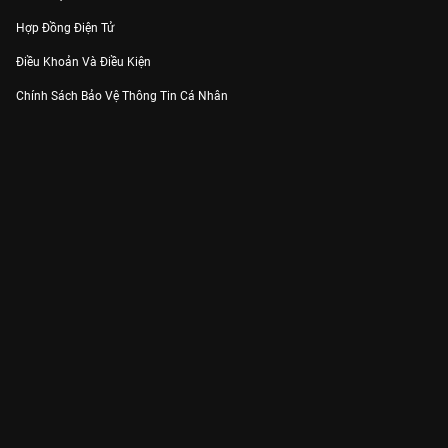
Hợp Đồng Điện Tử
Điều Khoản Và Điều Kiện
Chính Sách Bảo Vệ Thông Tin Cá Nhân
Chính Sách Bảo Vệ Người Tiêu Dùng Dễ Bị Tổn Thương
Thỏa Thuận Sử Dụng Dịch Vụ Mạng Xã Hội
THÔNG TIN
Thông Báo
Trung Tâm Hỗ Trợ
Liên Hệ
Góp Ý
Công ty Cổ phần VieON - Địa chỉ: Tầng 5, 222 Pasteur, Phường Xuân Hòa,
Thành phố Hồ Chí Minh