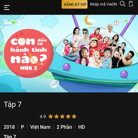
Nhập mã VieON
ĐĂNG KÝ VIP
Tập 7
69.106
lượt xem
4.9
2018
P
Việt Nam
2 Phần
HD
Tập 7