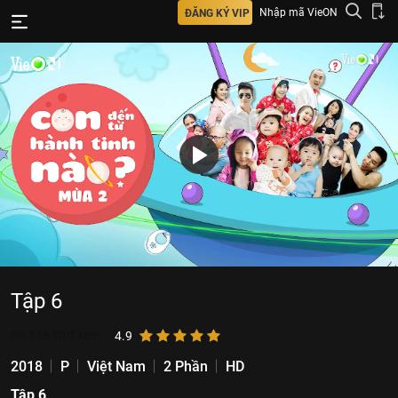
Nhập mã VieON
ĐĂNG KÝ VIP
Tập 6
69.116
lượt xem
4.9
2018
P
Việt Nam
2 Phần
HD
Tập 6