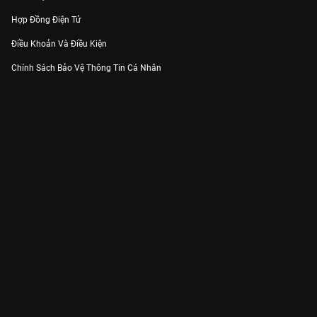
Hợp Đồng Điện Tử
Điều Khoản Và Điều Kiện
Chính Sách Bảo Vệ Thông Tin Cá Nhân
Chính Sách Bảo Vệ Người Tiêu Dùng Dễ Bị Tổn Thương
Thỏa Thuận Sử Dụng Dịch Vụ Mạng Xã Hội
THÔNG TIN
Thông Báo
Trung Tâm Hỗ Trợ
Liên Hệ
Góp Ý
Công ty Cổ phần VieON - Địa chỉ: Tầng 5, 222 Pasteur, Phường Xuân Hòa,
Thành phố Hồ Chí Minh