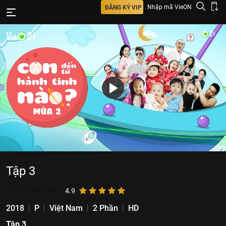
Nhập mã VieON
ĐĂNG KÝ VIP
Tập 3
69.196
lượt xem
4.9
2018
P
Việt Nam
2 Phần
HD
Tập 3