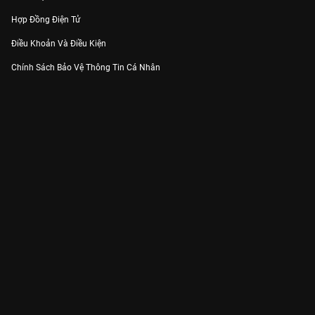
Hợp Đồng Điện Tử
Điều Khoản Và Điều Kiện
Chính Sách Bảo Vệ Thông Tin Cá Nhân
Chính Sách Bảo Vệ Người Tiêu Dùng Dễ Bị Tổn Thương
Thỏa Thuận Sử Dụng Dịch Vụ Mạng Xã Hội
THÔNG TIN
Thông Báo
Trung Tâm Hỗ Trợ
Liên Hệ
Góp Ý
Công ty Cổ phần VieON - Địa chỉ: Tầng 5, 222 Pasteur, Phường Xuân Hòa,
Thành phố Hồ Chí Minh