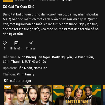
Cô Gái Từ Quá Khứ
Đang tất bật chuẩn bị cho đám cưới triệu đô, đại mỹ nhân showbiz
Ms. Q bất ngờ mất tích một cách bí ẩn ngay sau khi gặp lại Quỳnh
Yên, một người bạn đã mất liên lạc từ 15 năm trước. Ngay lập tức,
các rắc rối liên tục ập đến, kéo theo những bí mật đen tối của cả hai
dần bị lột trần.
0
Bình luận
Chia sẻ
Diễn viên:
Ninh Dương Lan Ngọc,
Kaity Nguyễn,
Lê Xuân Tiền,
Lãnh Thanh,
NSƯT Hữu Châu
Đạo diễn:
Bảo Nhân,
Nam Cito
Thể loại:
Phim tâm lý
Đề xuất cho bạn
VIP
PRO