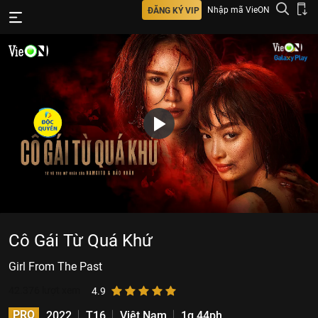
Nhập mã VieON
ĐĂNG KÝ VIP
Cô Gái Từ Quá Khứ
Girl From The Past
42.376
lượt xem
4.9
PRO
2022
T16
Việt Nam
1g 44ph