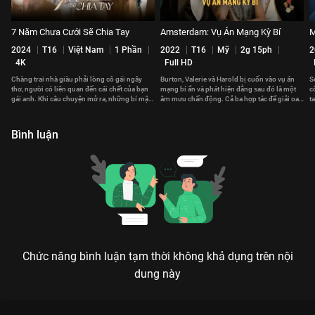
7 Năm Chưa Cưới Sẽ Chia Tay
Amsterdam: Vụ Án Mạng Kỳ Bí
M
2024
T16
Việt Nam
1 Phần
2022
T16
Mỹ
2g 15ph
2
4K
Full HD
Chàng trai nhà giàu phải lòng cô gái ngây
Burton, Valerie và Harold bị cuốn vào vụ án
S
thơ, người có liên quan đến cái chết của bạn
mạng bí ẩn và phát hiện đằng sau đó là một
c
gái anh. Khi câu chuyện mở ra, những bí mật
âm mưu chấn động. Cả ba hợp tác để giải oan
t
bắt đầu sáng tỏ.
cho chính mình.
t
Bình luận
Chức năng bình luận tạm thời không khả dụng trên nội
dung này
Xem Cô Gái Từ Quá Khứ của Việt Nam có sự tham gia của Ninh