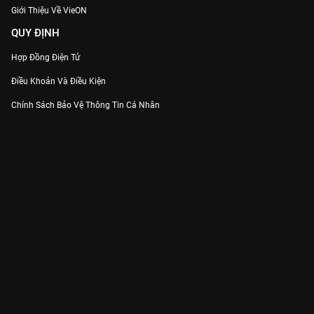
Giới Thiệu Về VieON
QUY ĐỊNH
Hợp Đồng Điện Tử
Điều Khoản Và Điều Kiện
Chính Sách Bảo Vệ Thông Tin Cá Nhân
Chính Sách Bảo Vệ Người Tiêu Dùng Dễ Bị Tổn Thương
Thỏa Thuận Sử Dụng Dịch Vụ Mạng Xã Hội
THÔNG TIN
Thông Báo
Trung Tâm Hỗ Trợ
Liên Hệ
Góp Ý