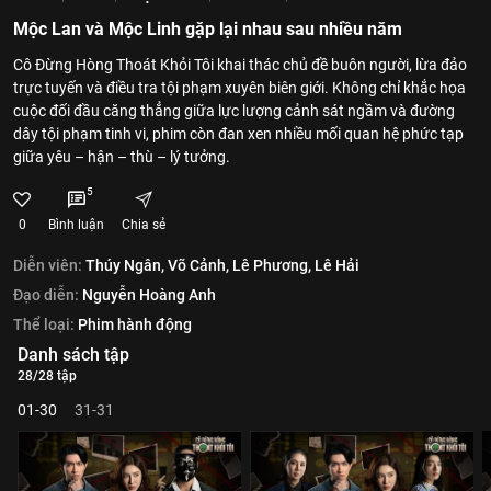
Mộc Lan và Mộc Linh gặp lại nhau sau nhiều năm
Cô Đừng Hòng Thoát Khỏi Tôi khai thác chủ đề buôn người, lừa đảo
trực tuyến và điều tra tội phạm xuyên biên giới. Không chỉ khắc họa
cuộc đối đầu căng thẳng giữa lực lượng cảnh sát ngầm và đường
dây tội phạm tinh vi, phim còn đan xen nhiều mối quan hệ phức tạp
giữa yêu – hận – thù – lý tưởng.
5
0
Bình luận
Chia sẻ
Diễn viên:
Thúy Ngân,
Võ Cảnh,
Lê Phương,
Lê Hải
Đạo diễn:
Nguyễn Hoàng Anh
Thể loại:
Phim hành động
Danh sách tập
28/28 tập
01-30
31-31