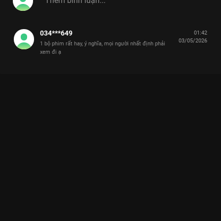
034***649
01:42
03/05/2026
1 bộ phim rất hay, ý nghĩa, mọi người nhất định phải
xem đi ạ
Xem Mộc Lan và Mộc Linh gặp lại nhau sau nhiều năm Cô
Đừng Hòng Thoát Khỏi Tôi - 28 Tập của Việt Nam có sự tham
gia của . Thuộc thể loại: Phim bộ