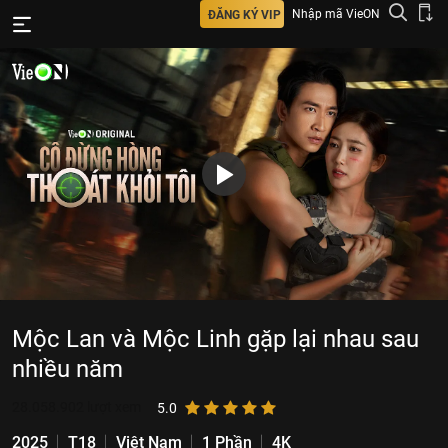
Nhập mã VieON
ĐĂNG KÝ VIP
Mộc Lan và Mộc Linh gặp lại nhau sau
nhiều năm
28.058.902
lượt xem
5.0
2025
T18
Việt Nam
1 Phần
4K