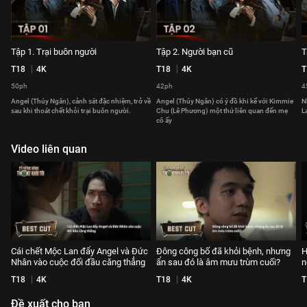
Tập 1. Trại buôn người
Tập 2. Người bạn cũ
T
T18
4K
T18
4K
T
50ph
42ph
4
Angel (Thúy Ngân), cảnh sát đặc nhiệm, trở về
Angel (Thúy Ngân) có ý đồ khi kể với Kimmie
N
sau khi thoát chết khỏi trại buôn người.
Chu (Lê Phương) một thứ liên quan đến mẹ
L
cô ấy
Video liên quan
Cái chết Mộc Lan đẩy Angel và Đức
Đông công bố đã khỏi bệnh, nhưng
H
Nhân vào cuộc đối đầu căng thẳng
ẩn sau đó là âm mưu trùm cuối?
n
T18
4K
T18
4K
T
Đề xuất cho bạn