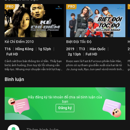
PRO
PRO
Kẻ Chỉ Điểm 2010
Biệt Đội Tốc Độ
H
T16
Hồng Kông
1g 52ph
2019
T13
Hàn Quốc
2
Full HD
2g 13ph
Full HD
Cảnh sát Don bán thông tin vì tiền. Thấy bạn
Được xem là Fast & Furious phiên bản Hàn,
P
bè bị ảnh hưởng, Don tuy tội lỗi nhưng vẫn
phim có sự tham gia diễn xuất của hai tài tử
h
tiếp tục. Nhưng mọi chuyện vẫn trót lọt hay
Jo Jung-suk, Ryu Jun-yeol và nữ minh tinh
g
phải trả giá đắt?
Gong Hyo-jin.
p
Bình luận
Hãy đăng ký tài khoản để chia sẻ bình luận của
bạn
Đăng ký