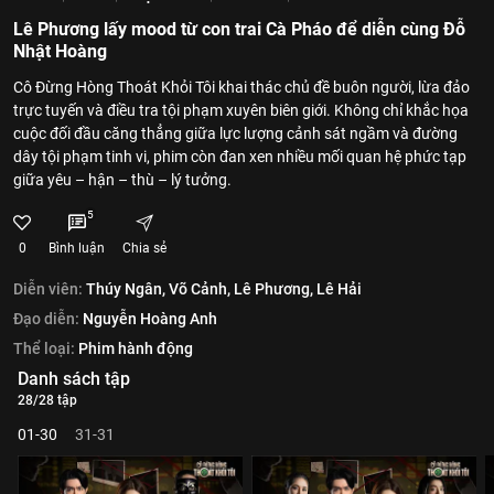
Lê Phương lấy mood từ con trai Cà Pháo để diễn cùng Đỗ
Nhật Hoàng
Cô Đừng Hòng Thoát Khỏi Tôi khai thác chủ đề buôn người, lừa đảo
trực tuyến và điều tra tội phạm xuyên biên giới. Không chỉ khắc họa
cuộc đối đầu căng thẳng giữa lực lượng cảnh sát ngầm và đường
dây tội phạm tinh vi, phim còn đan xen nhiều mối quan hệ phức tạp
giữa yêu – hận – thù – lý tưởng.
5
0
Bình luận
Chia sẻ
Diễn viên:
Thúy Ngân,
Võ Cảnh,
Lê Phương,
Lê Hải
Đạo diễn:
Nguyễn Hoàng Anh
Thể loại:
Phim hành động
Danh sách tập
28/28 tập
01-30
31-31