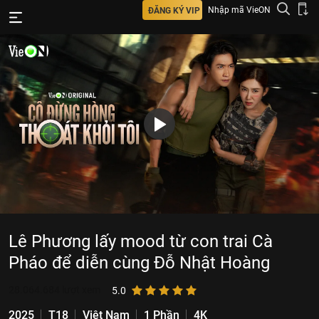
Nhập mã VieON
ĐĂNG KÝ VIP
Lê Phương lấy mood từ con trai Cà
Pháo để diễn cùng Đỗ Nhật Hoàng
28.064.684
lượt xem
5.0
2025
T18
Việt Nam
1 Phần
4K