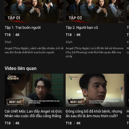
Tập 1. Trại buôn người
Tập 2. Người bạn cũ
T
T18
4K
T18
4K
T
50ph
42ph
4
Angel (Thúy Ngân), cảnh sát đặc nhiệm, trở về
Angel (Thúy Ngân) có ý đồ khi kể với Kimmie
N
sau khi thoát chết khỏi trại buôn người.
Chu (Lê Phương) một thứ liên quan đến mẹ
L
cô ấy
Video liên quan
Cái chết Mộc Lan đẩy Angel và Đức
Đông công bố đã khỏi bệnh, nhưng
H
Nhân vào cuộc đối đầu căng thẳng
ẩn sau đó là âm mưu trùm cuối?
n
T18
4K
T18
4K
T