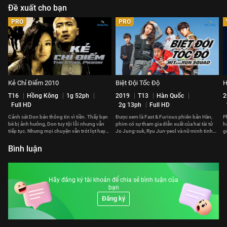
Đề xuất cho bạn
PRO
PRO
Kẻ Chỉ Điểm 2010
Biệt Đội Tốc Độ
H
T16
Hồng Kông
1g 52ph
2019
T13
Hàn Quốc
2
Full HD
2g 13ph
Full HD
Cảnh sát Don bán thông tin vì tiền. Thấy bạn
Được xem là Fast & Furious phiên bản Hàn,
P
bè bị ảnh hưởng, Don tuy tội lỗi nhưng vẫn
phim có sự tham gia diễn xuất của hai tài tử
h
tiếp tục. Nhưng mọi chuyện vẫn trót lọt hay
Jo Jung-suk, Ryu Jun-yeol và nữ minh tinh
g
phải trả giá đắt?
Gong Hyo-jin.
p
Bình luận
Hãy đăng ký tài khoản để chia sẻ bình luận của
bạn
Đăng ký