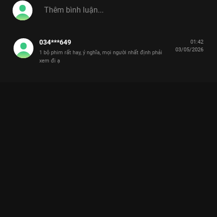
034***649
01:42
03/05/2026
1 bộ phim rất hay, ý nghĩa, mọi người nhất định phải
xem đi ạ
Xem Lê Phương lấy mood từ con trai Cà Pháo để diễn cùng Đỗ
Nhật Hoàng Cô Đừng Hòng Thoát Khỏi Tôi - 28 Tập của Việt
Nam có sự tham gia của . Thuộc thể loại: Phim bộ