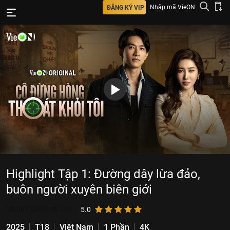
Nhập mã VieON
ĐĂNG KÝ VIP
Highlight Tập 1: Đường dây lừa đảo,
buôn người xuyên biên giới
28.061.240
lượt xem
5.0
2025
T18
Việt Nam
1 Phần
4K