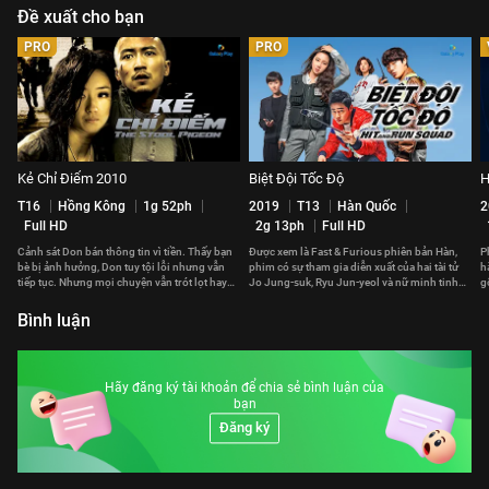
Đề xuất cho bạn
PRO
PRO
Kẻ Chỉ Điểm 2010
Biệt Đội Tốc Độ
H
T16
Hồng Kông
1g 52ph
2019
T13
Hàn Quốc
2
Full HD
2g 13ph
Full HD
Cảnh sát Don bán thông tin vì tiền. Thấy bạn
Được xem là Fast & Furious phiên bản Hàn,
P
bè bị ảnh hưởng, Don tuy tội lỗi nhưng vẫn
phim có sự tham gia diễn xuất của hai tài tử
h
tiếp tục. Nhưng mọi chuyện vẫn trót lọt hay
Jo Jung-suk, Ryu Jun-yeol và nữ minh tinh
g
phải trả giá đắt?
Gong Hyo-jin.
p
Bình luận
Hãy đăng ký tài khoản để chia sẻ bình luận của
bạn
Đăng ký