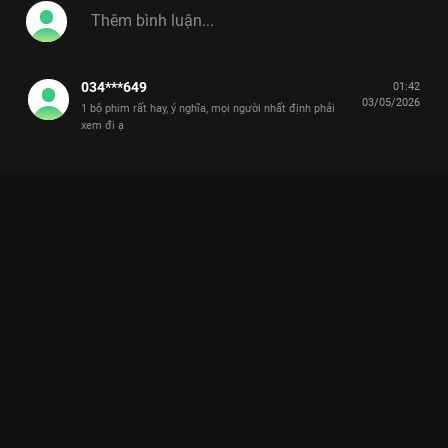
034***649
01:42
03/05/2026
1 bộ phim rất hay, ý nghĩa, mọi người nhất định phải
xem đi ạ
Xem Highlight Tập 1: Đường dây lừa đảo, buôn người xuyên
biên giới Cô Đừng Hòng Thoát Khỏi Tôi - 28 Tập của Việt Nam
có sự tham gia của . Thuộc thể loại: Phim bộ