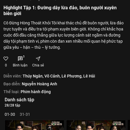
Highlight Tập 1: Đường dây lừa đảo, buôn người xuyên
biên giới
Cô Đừng Hòng Thoát Khỏi Tôi khai thác chủ đề buôn người, lừa đảo
trực tuyến và điều tra tội phạm xuyên biên giới. Không chỉ khắc họa
cuộc đối đầu căng thẳng giữa lực lượng cảnh sát ngầm và đường
dây tội phạm tinh vi, phim còn đan xen nhiều mối quan hệ phức tạp
giữa yêu – hận – thù – lý tưởng.
5
0
Bình luận
Chia sẻ
Diễn viên:
Thúy Ngân,
Võ Cảnh,
Lê Phương,
Lê Hải
Đạo diễn:
Nguyễn Hoàng Anh
Thể loại:
Phim hành động
Danh sách tập
28/28 tập
01-30
31-31