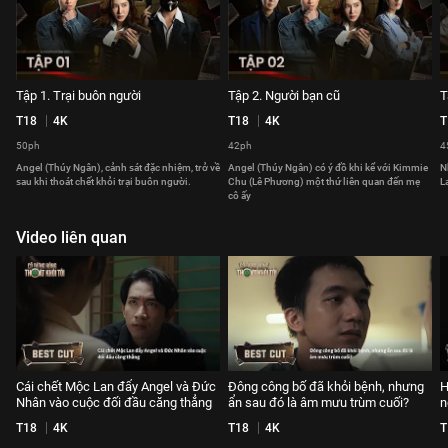
Tập 1. Trại buôn người
Tập 2. Người bạn cũ
T
T18
4K
T18
4K
T
50ph
42ph
4
Angel (Thúy Ngân), cảnh sát đặc nhiệm, trở về
Angel (Thúy Ngân) có ý đồ khi kể với Kimmie
N
sau khi thoát chết khỏi trại buôn người.
Chu (Lê Phương) một thứ liên quan đến mẹ
L
cô ấy
Video liên quan
Cái chết Mộc Lan đẩy Angel và Đức
Đông công bố đã khỏi bệnh, nhưng
H
Nhân vào cuộc đối đầu căng thẳng
ẩn sau đó là âm mưu trùm cuối?
n
T18
4K
T18
4K
T