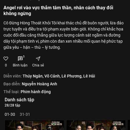
Angel rơi vào vực thẳm tâm thần, nhân cách thay đổi
không ngừng
Cô Đừng Hòng Thoát Khỏi Tôi khai thác chủ đề buôn người, lừa đảo
trực tuyến và điều tra tội phạm xuyên biên giới. Không chỉ khắc họa
cuộc đối đầu căng thẳng giữa lực lượng cảnh sát ngầm và đường
dây tội phạm tinh vi, phim còn đan xen nhiều mối quan hệ phức tạp
giữa yêu – hận – thù – lý tưởng.
5
0
Bình luận
Chia sẻ
Diễn viên:
Thúy Ngân,
Võ Cảnh,
Lê Phương,
Lê Hải
Đạo diễn:
Nguyễn Hoàng Anh
Thể loại:
Phim hành động
Danh sách tập
28/28 tập
01-30
31-31