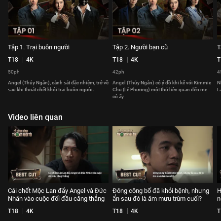
Tập 1. Trại buôn người
Tập 2. Người bạn cũ
T
T18
4K
T18
4K
T
50ph
42ph
4
Angel (Thúy Ngân), cảnh sát đặc nhiệm, trở về
Angel (Thúy Ngân) có ý đồ khi kể với Kimmie
N
sau khi thoát chết khỏi trại buôn người.
Chu (Lê Phương) một thứ liên quan đến mẹ
L
cô ấy
Video liên quan
Cái chết Mộc Lan đẩy Angel và Đức
Đông công bố đã khỏi bệnh, nhưng
H
Nhân vào cuộc đối đầu căng thẳng
ẩn sau đó là âm mưu trùm cuối?
n
T18
4K
T18
4K
T