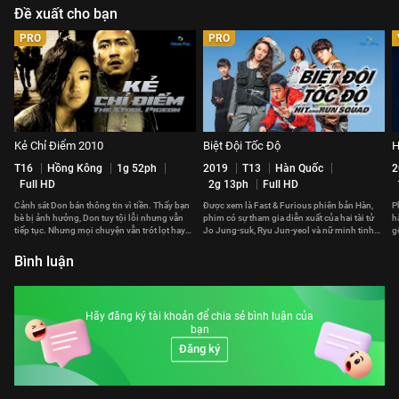
Đề xuất cho bạn
PRO
PRO
Kẻ Chỉ Điểm 2010
Biệt Đội Tốc Độ
H
T16
Hồng Kông
1g 52ph
2019
T13
Hàn Quốc
2
Full HD
2g 13ph
Full HD
Cảnh sát Don bán thông tin vì tiền. Thấy bạn
Được xem là Fast & Furious phiên bản Hàn,
P
bè bị ảnh hưởng, Don tuy tội lỗi nhưng vẫn
phim có sự tham gia diễn xuất của hai tài tử
h
tiếp tục. Nhưng mọi chuyện vẫn trót lọt hay
Jo Jung-suk, Ryu Jun-yeol và nữ minh tinh
g
phải trả giá đắt?
Gong Hyo-jin.
p
Bình luận
Hãy đăng ký tài khoản để chia sẻ bình luận của
bạn
Đăng ký