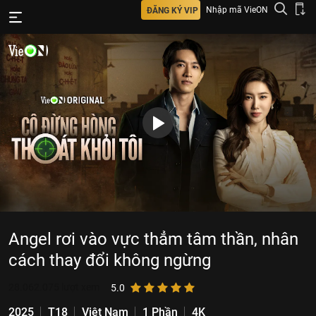
Nhập mã VieON
ĐĂNG KÝ VIP
Angel rơi vào vực thẳm tâm thần, nhân
cách thay đổi không ngừng
28.062.075
lượt xem
5.0
2025
T18
Việt Nam
1 Phần
4K