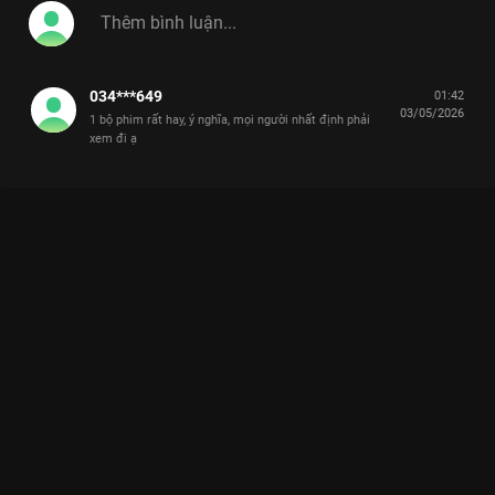
034***649
01:42
03/05/2026
1 bộ phim rất hay, ý nghĩa, mọi người nhất định phải
xem đi ạ
Xem Angel rơi vào vực thẳm tâm thần, nhân cách thay đổi
không ngừng Cô Đừng Hòng Thoát Khỏi Tôi - 28 Tập của Việt
Nam có sự tham gia của . Thuộc thể loại: Phim bộ