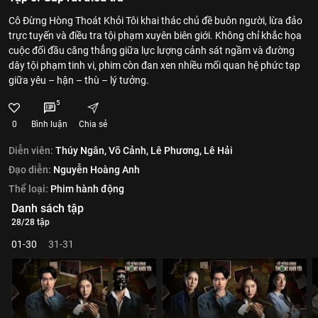
Cô Đừng Hòng Thoát Khỏi Tôi khai thác chủ đề buôn người, lừa đảo
trực tuyến và điều tra tội phạm xuyên biên giới. Không chỉ khắc họa
cuộc đối đầu căng thẳng giữa lực lượng cảnh sát ngầm và đường
dây tội phạm tinh vi, phim còn đan xen nhiều mối quan hệ phức tạp
giữa yêu – hận – thù – lý tưởng.
5
0
Bình luận
Chia sẻ
Diễn viên:
Thúy Ngân,
Võ Cảnh,
Lê Phương,
Lê Hải
Đạo diễn:
Nguyễn Hoàng Anh
Thể loại:
Phim hành động
Danh sách tập
28/28 tập
01-30
31-31