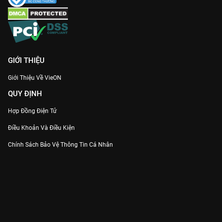
GIỚI THIỆU
Giới Thiệu Về VieON
QUY ĐỊNH
Hợp Đồng Điện Tử
Điều Khoản Và Điều Kiện
Chính Sách Bảo Vệ Thông Tin Cá Nhân
Chính Sách Bảo Vệ Người Tiêu Dùng Dễ Bị Tổn Thương
Thỏa Thuận Sử Dụng Dịch Vụ Mạng Xã Hội
THÔNG TIN
Thông Báo