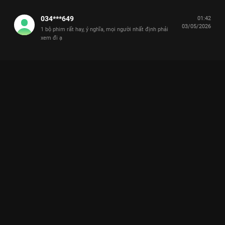
034***649
01:42
03/05/2026
1 bộ phim rất hay, ý nghĩa, mọi người nhất định phải
xem đi ạ
Xem Tập 8. Gấp rút điều tra Cô Đừng Hòng Thoát Khỏi Tôi - 28
Tập của Việt Nam có sự tham gia của . Thuộc thể loại: Phim bộ