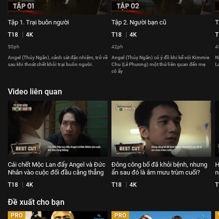
Tập 1. Trại buôn người
Tập 2. Người bạn cũ
T
T18
4K
T18
4K
T
50ph
42ph
4
Angel (Thúy Ngân), cảnh sát đặc nhiệm, trở về
Angel (Thúy Ngân) có ý đồ khi kể với Kimmie
N
sau khi thoát chết khỏi trại buôn người.
Chu (Lê Phương) một thứ liên quan đến mẹ
L
cô ấy
Video liên quan
Cái chết Mộc Lan đẩy Angel và Đức
Đông công bố đã khỏi bệnh, nhưng
H
Nhân vào cuộc đối đầu căng thẳng
ẩn sau đó là âm mưu trùm cuối?
n
T18
4K
T18
4K
T
Đề xuất cho bạn
PRO
PRO