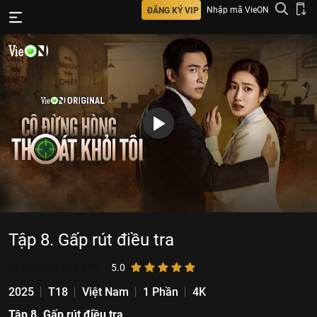
Nhập mã VieON
ĐĂNG KÝ VIP
Tập 8. Gấp rút điều tra
28.062.256
lượt xem
5.0
2025
T18
Việt Nam
1 Phần
4K
Tập 8. Gấp rút điều tra