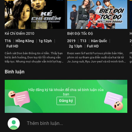
Kẻ Chỉ Điểm 2010
Biệt Đội Tốc Độ
H
T16
Hồng Kông
1g 52ph
2019
T13
Hàn Quốc
2
Full HD
2g 13ph
Full HD
Cảnh sát Don bán thông tin vì tiền. Thấy bạn
Được xem là Fast & Furious phiên bản Hàn,
P
bè bị ảnh hưởng, Don tuy tội lỗi nhưng vẫn
phim có sự tham gia diễn xuất của hai tài tử
h
tiếp tục. Nhưng mọi chuyện vẫn trót lọt hay
Jo Jung-suk, Ryu Jun-yeol và nữ minh tinh
g
phải trả giá đắt?
Gong Hyo-jin.
p
Bình luận
Hãy đăng ký tài khoản để chia sẻ bình luận của
bạn
Đăng ký