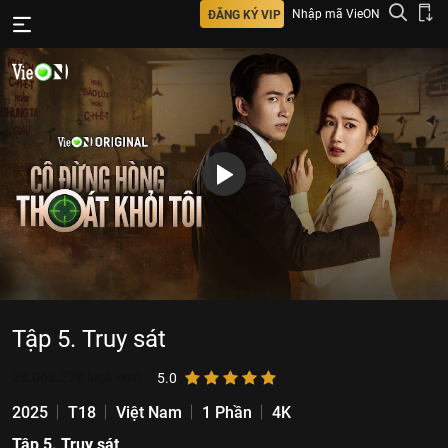
Nhập mã VieON
ĐĂNG KÝ VIP
Tập 5. Truy sát
28.063.278
lượt xem
5.0
2025
T18
Việt Nam
1 Phần
4K
Tập 5. Truy sát