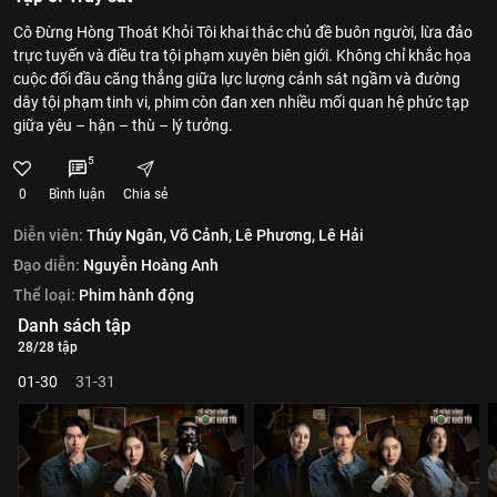
Cô Đừng Hòng Thoát Khỏi Tôi khai thác chủ đề buôn người, lừa đảo
trực tuyến và điều tra tội phạm xuyên biên giới. Không chỉ khắc họa
cuộc đối đầu căng thẳng giữa lực lượng cảnh sát ngầm và đường
dây tội phạm tinh vi, phim còn đan xen nhiều mối quan hệ phức tạp
giữa yêu – hận – thù – lý tưởng.
5
0
Bình luận
Chia sẻ
Diễn viên:
Thúy Ngân,
Võ Cảnh,
Lê Phương,
Lê Hải
Đạo diễn:
Nguyễn Hoàng Anh
Thể loại:
Phim hành động
Danh sách tập
28/28 tập
01-30
31-31