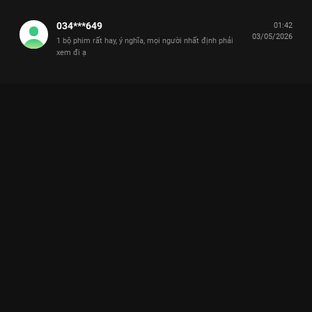
034***649
01:42
03/05/2026
1 bộ phim rất hay, ý nghĩa, mọi người nhất định phải
xem đi ạ
Xem Tập 5. Truy sát Cô Đừng Hòng Thoát Khỏi Tôi - 28 Tập của
Việt Nam có sự tham gia của . Thuộc thể loại: Phim bộ