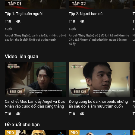
Tập 1. Trại buôn người
Tập 2. Người bạn cũ
T
T18
4K
T18
4K
T
50ph
42ph
4
Angel (Thúy Ngân), cảnh sát đặc nhiệm, trở về
Angel (Thúy Ngân) có ý đồ khi kể với Kimmie
N
sau khi thoát chết khỏi trại buôn người.
Chu (Lê Phương) một thứ liên quan đến mẹ
L
cô ấy
Video liên quan
Cái chết Mộc Lan đẩy Angel và Đức
Đông công bố đã khỏi bệnh, nhưng
H
Nhân vào cuộc đối đầu căng thẳng
ẩn sau đó là âm mưu trùm cuối?
n
T18
4K
T18
4K
T
Đề xuất cho bạn
PRO
PRO