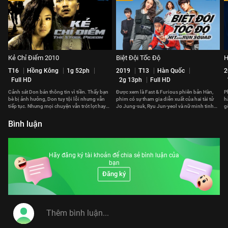
Kẻ Chỉ Điểm 2010
Biệt Đội Tốc Độ
H
T16
Hồng Kông
1g 52ph
2019
T13
Hàn Quốc
2
Full HD
2g 13ph
Full HD
Cảnh sát Don bán thông tin vì tiền. Thấy bạn
Được xem là Fast & Furious phiên bản Hàn,
P
bè bị ảnh hưởng, Don tuy tội lỗi nhưng vẫn
phim có sự tham gia diễn xuất của hai tài tử
h
tiếp tục. Nhưng mọi chuyện vẫn trót lọt hay
Jo Jung-suk, Ryu Jun-yeol và nữ minh tinh
g
phải trả giá đắt?
Gong Hyo-jin.
p
Bình luận
Hãy đăng ký tài khoản để chia sẻ bình luận của
bạn
Đăng ký