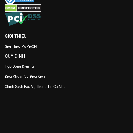
GIỚI THIỆU
Giới Thiệu Về VieON
QUY ĐỊNH
Hợp Đồng Điện Tử
Điều Khoản Và Điều Kiện
Chính Sách Bảo Vệ Thông Tin Cá Nhân
Chính Sách Bảo Vệ Người Tiêu Dùng Dễ Bị Tổn Thương
Thỏa Thuận Sử Dụng Dịch Vụ Mạng Xã Hội
THÔNG TIN
Thông Báo