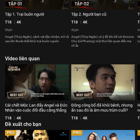
Tập 1. Trại buôn người
Tập 2. Người bạn cũ
T
T18
4K
T18
4K
T
50ph
42ph
4
Angel (Thúy Ngân), cảnh sát đặc nhiệm, trở về
Angel (Thúy Ngân) có ý đồ khi kể với Kimmie
N
sau khi thoát chết khỏi trại buôn người.
Chu (Lê Phương) một thứ liên quan đến mẹ
L
cô ấy
Video liên quan
Cái chết Mộc Lan đẩy Angel và Đức
Đông công bố đã khỏi bệnh, nhưng
H
Nhân vào cuộc đối đầu căng thẳng
ẩn sau đó là âm mưu trùm cuối?
n
T18
4K
T18
4K
T
Đề xuất cho bạn
PRO
PRO