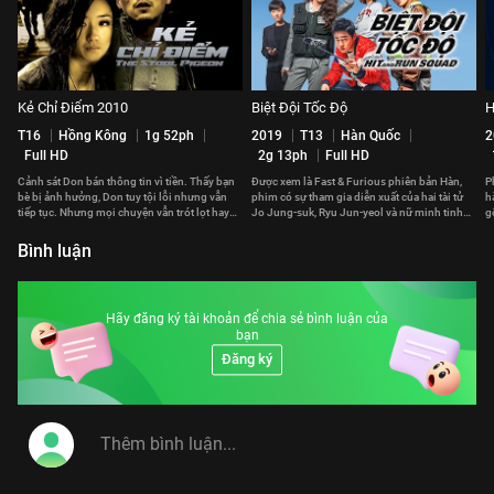
Kẻ Chỉ Điểm 2010
Biệt Đội Tốc Độ
H
T16
Hồng Kông
1g 52ph
2019
T13
Hàn Quốc
2
Full HD
2g 13ph
Full HD
Cảnh sát Don bán thông tin vì tiền. Thấy bạn
Được xem là Fast & Furious phiên bản Hàn,
P
bè bị ảnh hưởng, Don tuy tội lỗi nhưng vẫn
phim có sự tham gia diễn xuất của hai tài tử
h
tiếp tục. Nhưng mọi chuyện vẫn trót lọt hay
Jo Jung-suk, Ryu Jun-yeol và nữ minh tinh
g
phải trả giá đắt?
Gong Hyo-jin.
p
Bình luận
Hãy đăng ký tài khoản để chia sẻ bình luận của
bạn
Đăng ký