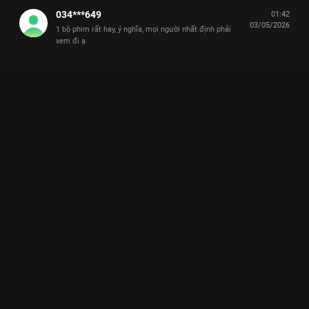
034***649
01:42
03/05/2026
1 bộ phim rất hay, ý nghĩa, mọi người nhất định phải
xem đi ạ
Xem Tập 21. Cú sốc Cô Đừng Hòng Thoát Khỏi Tôi - 28 Tập của
Việt Nam có sự tham gia của . Thuộc thể loại: Phim bộ