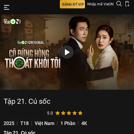
Nhập mã VieON
ĐĂNG KÝ VIP
Tập 21. Cú sốc
28.059.307
lượt xem
5.0
2025
T18
Việt Nam
1 Phần
4K
Tập 21. Cú sốc