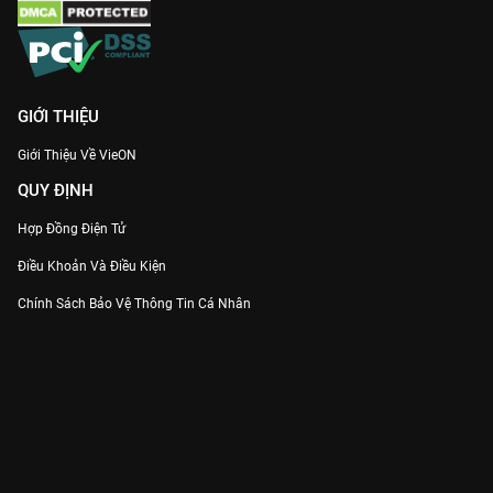
GIỚI THIỆU
Giới Thiệu Về VieON
QUY ĐỊNH
Hợp Đồng Điện Tử
Điều Khoản Và Điều Kiện
Chính Sách Bảo Vệ Thông Tin Cá Nhân
Chính Sách Bảo Vệ Người Tiêu Dùng Dễ Bị Tổn Thương
Thỏa Thuận Sử Dụng Dịch Vụ Mạng Xã Hội
THÔNG TIN
Thông Báo
Trung Tâm Hỗ Trợ