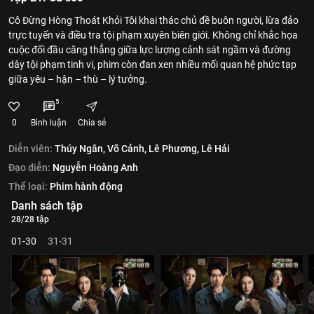
Cô Đừng Hòng Thoát Khỏi Tôi khai thác chủ đề buôn người, lừa đảo
trực tuyến và điều tra tội phạm xuyên biên giới. Không chỉ khắc họa
cuộc đối đầu căng thẳng giữa lực lượng cảnh sát ngầm và đường
dây tội phạm tinh vi, phim còn đan xen nhiều mối quan hệ phức tạp
giữa yêu – hận – thù – lý tưởng.
5
0
Bình luận
Chia sẻ
Diễn viên:
Thúy Ngân,
Võ Cảnh,
Lê Phương,
Lê Hải
Đạo diễn:
Nguyễn Hoàng Anh
Thể loại:
Phim hành động
Danh sách tập
28/28 tập
01-30
31-31