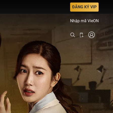
ĐĂNG KÝ VIP
Nhập mã VieON