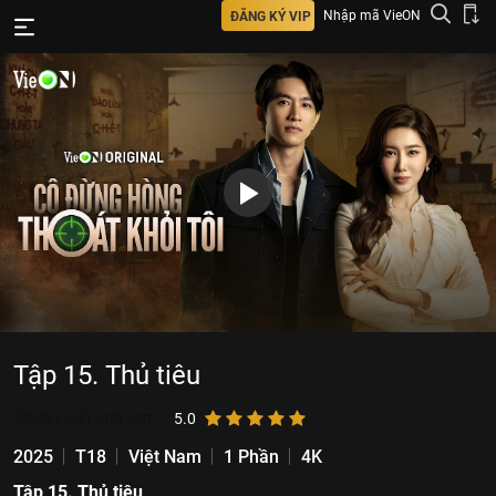
Nhập mã VieON
ĐĂNG KÝ VIP
Tập 15. Thủ tiêu
28.061.631
lượt xem
5.0
2025
T18
Việt Nam
1 Phần
4K
Tập 15. Thủ tiêu