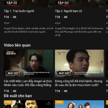
Tập 1. Trại buôn người
Tập 2. Người bạn cũ
T
T18
4K
T18
4K
T
50ph
42ph
4
Angel (Thúy Ngân), cảnh sát đặc nhiệm, trở về
Angel (Thúy Ngân) có ý đồ khi kể với Kimmie
N
sau khi thoát chết khỏi trại buôn người.
Chu (Lê Phương) một thứ liên quan đến mẹ
L
cô ấy
Video liên quan
Cái chết Mộc Lan đẩy Angel và Đức
Đông công bố đã khỏi bệnh, nhưng
H
Nhân vào cuộc đối đầu căng thẳng
ẩn sau đó là âm mưu trùm cuối?
n
T18
4K
T18
4K
T
Đề xuất cho bạn
PRO
PRO