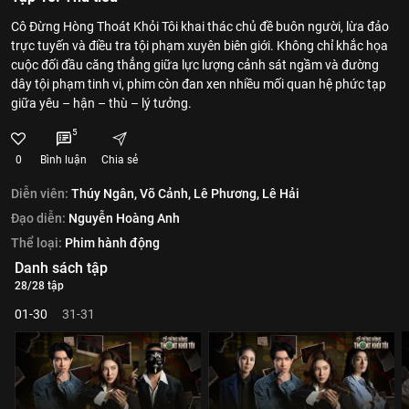
Cô Đừng Hòng Thoát Khỏi Tôi khai thác chủ đề buôn người, lừa đảo
trực tuyến và điều tra tội phạm xuyên biên giới. Không chỉ khắc họa
cuộc đối đầu căng thẳng giữa lực lượng cảnh sát ngầm và đường
dây tội phạm tinh vi, phim còn đan xen nhiều mối quan hệ phức tạp
giữa yêu – hận – thù – lý tưởng.
5
0
Bình luận
Chia sẻ
Diễn viên:
Thúy Ngân,
Võ Cảnh,
Lê Phương,
Lê Hải
Đạo diễn:
Nguyễn Hoàng Anh
Thể loại:
Phim hành động
Danh sách tập
28/28 tập
01-30
31-31