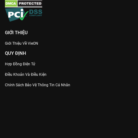
GIỚI THIỆU
Giới Thiệu Về VieON
QUY ĐỊNH
Hợp Đồng Điện Tử
Điều Khoản Và Điều Kiện
Chính Sách Bảo Vệ Thông Tin Cá Nhân
Chính Sách Bảo Vệ Người Tiêu Dùng Dễ Bị Tổn Thương
Thỏa Thuận Sử Dụng Dịch Vụ Mạng Xã Hội
THÔNG TIN
Thông Báo
Trung Tâm Hỗ Trợ