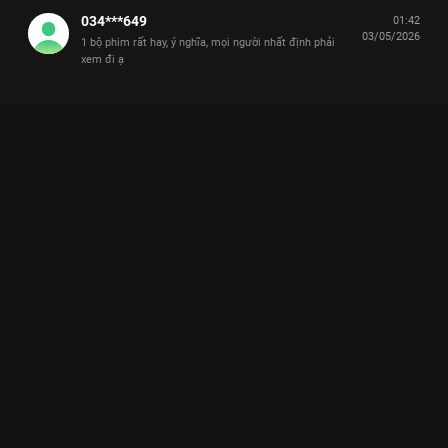
034***649
01:42
03/05/2026
1 bộ phim rất hay, ý nghĩa, mọi người nhất định phải
xem đi ạ
Xem Tập 15. Thủ tiêu Cô Đừng Hòng Thoát Khỏi Tôi - 28 Tập
của Việt Nam có sự tham gia của . Thuộc thể loại: Phim bộ