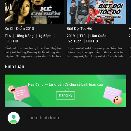
Kẻ Chỉ Điểm 2010
Biệt Đội Tốc Độ
H
T16
Hồng Kông
1g 52ph
2019
T13
Hàn Quốc
2
Full HD
2g 13ph
Full HD
Cảnh sát Don bán thông tin vì tiền. Thấy bạn
Được xem là Fast & Furious phiên bản Hàn,
P
bè bị ảnh hưởng, Don tuy tội lỗi nhưng vẫn
phim có sự tham gia diễn xuất của hai tài tử
h
tiếp tục. Nhưng mọi chuyện vẫn trót lọt hay
Jo Jung-suk, Ryu Jun-yeol và nữ minh tinh
g
phải trả giá đắt?
Gong Hyo-jin.
p
Bình luận
Hãy đăng ký tài khoản để chia sẻ bình luận của
bạn
Đăng ký