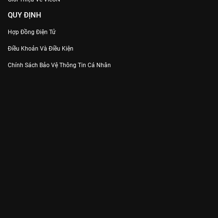
QUY ĐỊNH
Hợp Đồng Điện Tử
Điều Khoản Và Điều Kiện
Chính Sách Bảo Vệ Thông Tin Cá Nhân
Chính Sách Bảo Vệ Người Tiêu Dùng Dễ Bị Tổn Thương
Thỏa Thuận Sử Dụng Dịch Vụ Mạng Xã Hội
THÔNG TIN
Thông Báo
Trung Tâm Hỗ Trợ
Liên Hệ
Góp Ý
Công ty Cổ phần VieON - Địa chỉ: Tầng 5, 222 Pasteur, Phường Xuân Hòa,