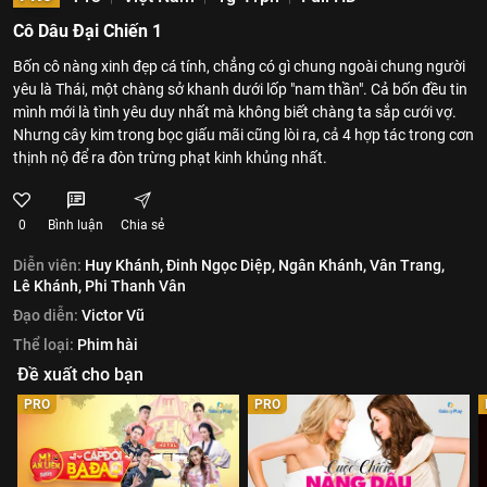
Cô Dâu Đại Chiến 1
Bốn cô nàng xinh đẹp cá tính, chẳng có gì chung ngoài chung người
yêu là Thái, một chàng sở khanh dưới lốp "nam thần". Cả bốn đều tin
mình mới là tình yêu duy nhất mà không biết chàng ta sắp cưới vợ.
Nhưng cây kim trong bọc giấu mãi cũng lòi ra, cả 4 hợp tác trong cơn
thịnh nộ để ra đòn trừng phạt kinh khủng nhất.
0
Bình luận
Chia sẻ
Diễn viên:
Huy Khánh,
Đinh Ngọc Diệp,
Ngân Khánh,
Vân Trang,
Lê Khánh,
Phi Thanh Vân
Đạo diễn:
Victor Vũ
Thể loại:
Phim hài
Đề xuất cho bạn
PRO
PRO