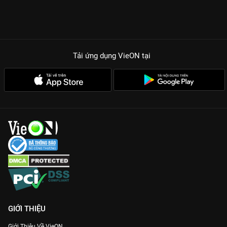
Tải ứng dụng VieON
tại
GIỚI THIỆU
Giới Thiệu Về VieON