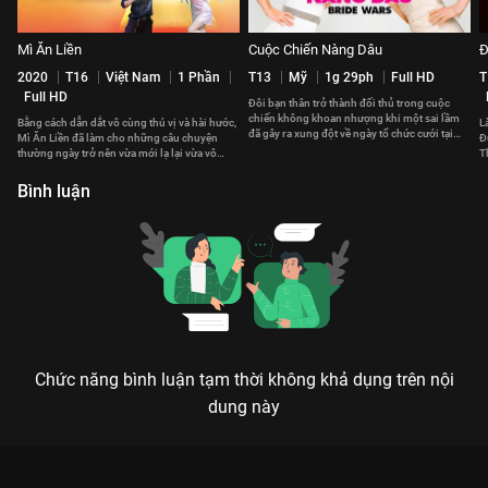
Mì Ăn Liền
Cuộc Chiến Nàng Dâu
Đ
2020
T16
Việt Nam
1 Phần
T13
Mỹ
1g 29ph
Full HD
T
Full HD
Đôi bạn thân trở thành đối thủ trong cuộc
chiến không khoan nhượng khi một sai lầm
Bằng cách dẫn dắt vô cùng thú vị và hài hước,
L
đã gây ra xung đột về ngày tổ chức cưới tại
Mì Ăn Liền đã làm cho những câu chuyện
Đ
một địa điểm tổ chức.
thường ngày trở nên vừa mới lạ lại vừa vô
T
cùng sống động.
vi
Bình luận
Chức năng bình luận tạm thời không khả dụng trên nội
dung này
Xem Cô Dâu Đại Chiến 1 của Việt Nam có sự tham gia của Vân
Trang, Đinh Ngọc Diệp, Huy Khánh, Lê Khánh, Phi Thanh Vân.