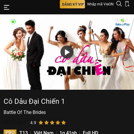
Nhập mã VieON
ĐĂNG KÝ VIP
Cô Dâu Đại Chiến 1
Battle Of The Brides
59
lượt xem
4.9
PRO
T13
Việt Nam
1g 41ph
Full HD