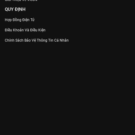
QUY ĐỊNH
Hợp Đồng Điện Tử
Điều Khoản Và Điều Kiện
Chính Sách Bảo Vệ Thông Tin Cá Nhân
Chính Sách Bảo Vệ Người Tiêu Dùng Dễ Bị Tổn Thương
Thỏa Thuận Sử Dụng Dịch Vụ Mạng Xã Hội
THÔNG TIN
Thông Báo
Trung Tâm Hỗ Trợ
Liên Hệ
Góp Ý
Công ty Cổ phần VieON - Địa chỉ: Tầng 5, 222 Pasteur, Phường Xuân Hòa,