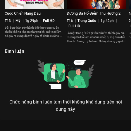
Cuộc Chiến Nàng Dâu
Đường Bá Hổ Điểm Thu Hương 2
N
T13
Mỹ
1g 29ph
Full HD
T16
Trung Quốc
1g 42ph
2
Full HD
Đôi bạn thân trở thành đối thủ trong cuộc
chiến không khoan nhượng khi một sai lầm
Là một trong "Tứ đại tổn hữu" vì thích gây sự,
B
đã gây ra xung đột về ngày tổ chức cưới tại
Đường Bá Hổ làm cha tức chết, bị mẹ đưa đến
r
một địa điểm tổ chức.
Thanh Phong Tự tu học. Ở đây, chàng gặp đủ
việc ly kỳ.
Bình luận
Chức năng bình luận tạm thời không khả dụng trên nội
dung này
Xem Cô Dâu Đại Chiến 2 của Việt Nam có sự tham gia của Vân
Trang, Bình Minh, Lê Khánh, Lan Phương, Yu Dương. Thuộc thể