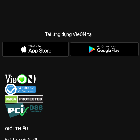
Tải ứng dụng VieON
tại
GIỚI THIỆU
Giới Thiệu Về VieON