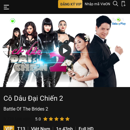
Nhập mã VieON
ĐĂNG KÝ VIP
Cô Dâu Đại Chiến 2
Battle Of The Brides 2
8.739
lượt xem
5.0
VIP
T13
Việt Nam
1g 43ph
Full HD