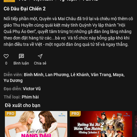
Cô Dâu Đại Chiến 2
Nối tiếp phần một, Quyên và Mai Châu đã trở lại và chiêu mộ thêm cô
giáo Thu Huyền cùng quái kiệt máy tính Quỳnh Vy lập thành “Hội
Quả Phụ Áo Đen”, quyết tâm trừng trị những gã đàn ông lăng nhăng
theo đơn đặt hàng từ các...bà vợ. Và tổ chức này bỗng gặp khó khi
nhận điều tra về Việt - một người đàn ông quá tử tế và ngay thẳng.
0
Bình luận
Chia sẻ
Diễn viên:
Bình Minh,
Lan Phương,
Lê Khánh,
Vân Trang,
Maya,
Yu Dương
Đạo diễn:
Victor Vũ
Thể loại:
Phim hài
Đề xuất cho bạn
PRO
PRO