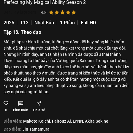
Perfecting My Magical Ability Season 2
344.149
lượt xem
4.8
2025
T13
Nhật Bản
1 Phần
Full HD
Tập 13. Theo đạo
Một pháp sư bình thường, không có dòng dõi hay năng khiếu bẩm
sinh, đã phải chịu một cái chết lãng xẹt trong một cuộc đấu tay đôi.
Nhưng khi tỉnh dậy, anh ta nhận ra mình đã được đầu thai thành
Lloyd, hoàng tử thứ bảy của Vương quốc Saloum. Trong môi trường
đầy may mắn này, giờ đây anh ta có thể học hỏi và thành thạo bất kỳ
phép thuật nào theo ý muốn, được trang bị kiến thức và ký ức từ tiền
kiếp. Kết quả là, giờ đây anh ta có thể tận hưởng một cuộc sống với
kỹ năng và sự am hiểu phép thuật vô song, không cần quan tâm đến
suy nghĩ của người khác.
0
Bình luận
Chia sẻ
Diễn viên:
Makoto Koichi,
Fairouz Ai,
LYNN,
Akira Sekine
Đạo diễn:
Jin Tamamura