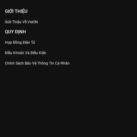
GIỚI THIỆU
Giới Thiệu Về VieON
QUY ĐỊNH
Hợp Đồng Điện Tử
Điều Khoản Và Điều Kiện
Chính Sách Bảo Vệ Thông Tin Cá Nhân
Chính Sách Bảo Vệ Người Tiêu Dùng Dễ Bị Tổn Thương
Thỏa Thuận Sử Dụng Dịch Vụ Mạng Xã Hội
THÔNG TIN
Thông Báo
Trung Tâm Hỗ Trợ
Liên Hệ
Góp Ý