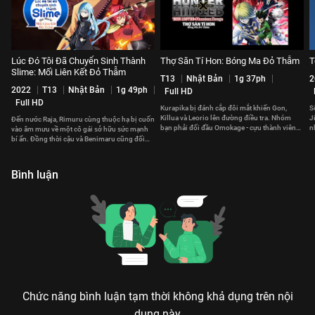
Lúc Đó Tôi Đã Chuyển Sinh Thành
Thợ Săn Tí Hon: Bóng Ma Đỏ Thẫm
T
Slime: Mối Liên Kết Đỏ Thẫm
T13
Nhật Bản
1g 37ph
2
2022
T13
Nhật Bản
1g 49ph
Full HD
Full HD
Kurapika bị đánh cắp đôi mắt khiến Gon,
S
Killua và Leorio lên đường điều tra. Nhóm
J
Đến nước Raja, Rimuru cùng thuộc hạ bị cuốn
bạn phải đối đầu Omokage - cựu thành viên
n
vào âm mưu về một cô gái sở hữu sức mạnh
Phantom Troupe.
bí ẩn. Đồng thời cậu và Benimaru cũng đối
đầu với yêu tinh Hiiro.
Bình luận
Chức năng bình luận tạm thời không khả dụng trên nội
dung này