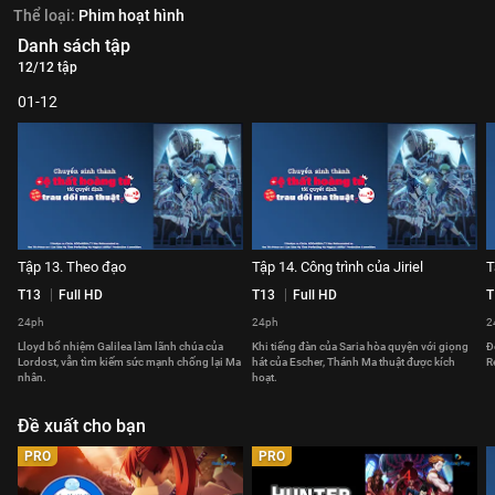
Thể loại:
Phim hoạt hình
Danh sách tập
12/12 tập
01-12
Tập 13. Theo đạo
Tập 14. Công trình của Jiriel
T
T13
Full HD
T13
Full HD
T
24ph
24ph
2
Lloyd bổ nhiệm Galilea làm lãnh chúa của
Khi tiếng đàn của Saria hòa quyện với giọng
Đ
Lordost, vẫn tìm kiếm sức mạnh chống lại Ma
hát của Escher, Thánh Ma thuật được kích
R
nhân.
hoạt.
Đề xuất cho bạn
PRO
PRO