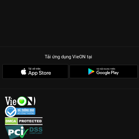
sức mạnh, cậu dùng cả bộ óc phân tích của một nhà khoa học
ma thuật để lật ngược thế cờ trong những tình huống tưởng
chừng như vô vọng nhất. Sự tham gia của dàn cast Akira
Sekine và Makoto Koichi tiếp tục mang đến những cung bậc
cảm xúc tuyệt vời cho khán giả.
TẠI SAO PHẢI CÀY NGAY MÙA 2 CỦA ĐỆ THẤT HOÀNG TỬ?
Kỹ xảo hình ảnh đỉnh chóp:
Những màn thi triển ma thuật được
đầu tư công phu, tạo hiệu ứng thị giác mãn nhãn chưa từng có.
Tải ứng dụng VieON
tại
Cốt truyện thông minh:
Không chỉ là phim hành động, đây là
hành trình khám phá các quy luật ma pháp đầy sáng tạo và
logic.
Hài hước và giải trí:
Những tình huống dở khóc dở cười của
Lloyd cùng dàn hầu gái và triệu hồi sư sẽ giúp bạn giải tỏa
căng thẳng cực hiệu quả.
Cập nhật ngay hành trình vô đối của Lloyd và xem
Chuyển
Sinh Thành Đệ Thất Hoàng Tử Mùa 2
bản đẹp nhất chỉ có trên
VieON
!