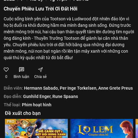
Chuyến Phiêu Lưu Trời Ơi Đất Hỡi
Cuộc sống bình yên của Tootson và Ludiwood đột nhiên đảo lộn vì
họ bị đuổi ra khỏi đường hầm mà mình đang sinh sống. Đứng trước
mênh mông trời núi, hai cậu bạn thân quyết tâm lên đường tìm người
ông đáng kính - Thuyền Trưởng Tootson để giành lại căn nhà thân
yêu. Chuyến phiêu lưu trời ơi đất hỡi băng qua những đại dương
mênh mông, núi non bạt ngàn rồi lên tận mây xanh với những con
quái thú kỳ quặc nhất từ đó bắt đầu!
0
Bình luận
Chia sẻ
Diễn viên:
Hermann Sabado,
Per Inge Torkelsen,
Anne Grete Preus
Đạo diễn:
Gunhild Enger,
Rune Spaans
Thể loại:
Phim hoạt hình
Đề xuất cho bạn
PRO