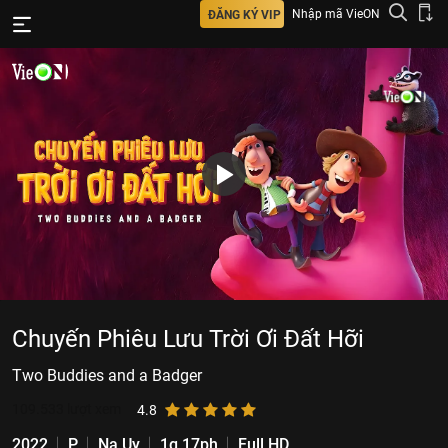
Nhập mã VieON
ĐĂNG KÝ VIP
Chuyến Phiêu Lưu Trời Ơi Đất Hỡi
Two Buddies and a Badger
109.533
lượt xem
4.8
2022
P
Na Uy
1g 17ph
Full HD