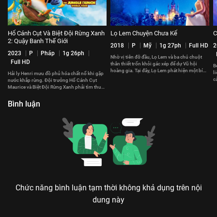
Hổ Cánh Cụt Và Biệt Đội Rừng Xanh
Lọ Lem Chuyện Chưa Kể
C
2: Quậy Banh Thế Giới
2018
P
Mỹ
1g 27ph
Full HD
2
2023
P
Pháp
1g 26ph
Nhờ vị tiên đỡ đầu, Lọ Lem và ba chú chuột
Full HD
thân thiết trốn khỏi gác xép để dự Vũ hội
B
hoàng gia. Tại đây, Lọ Lem phát hiện một bí
l
Hải ly Henri mưu đồ phủ hóa chất nổ khi gặp
mật khủng khiếp
c
nước khắp rừng. Đội trưởng Hổ Cánh Cụt
ư
Maurice và Biệt Đội Rừng Xanh phải tìm thuốc
giải gấp trước mùa mưa
Bình luận
Chức năng bình luận tạm thời không khả dụng trên nội
dung này