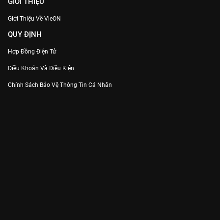
GIỚI THIỆU
Giới Thiệu Về VieON
QUY ĐỊNH
Hợp Đồng Điện Tử
Điều Khoản Và Điều Kiện
Chính Sách Bảo Vệ Thông Tin Cá Nhân
Chính Sách Bảo Vệ Người Tiêu Dùng Dễ Bị Tổn Thương
Thỏa Thuận Sử Dụng Dịch Vụ Mạng Xã Hội
THÔNG TIN
Thông Báo
Trung Tâm Hỗ Trợ
Liên Hệ
Góp Ý