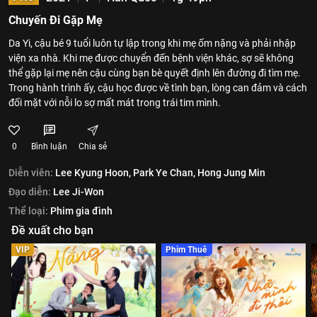
Chuyến Đi Gặp Mẹ
Da Yi, cậu bé 9 tuổi luôn tự lập trong khi mẹ ốm nặng và phải nhập
viện xa nhà. Khi mẹ được chuyển đến bệnh viện khác, sợ sẽ không
thể gặp lại mẹ nên cậu cùng bạn bè quyết định lên đường đi tìm mẹ.
Trong hành trình ấy, cậu học được về tình bạn, lòng can đảm và cách
đối mặt với nỗi lo sợ mất mát trong trái tim mình.
0
Bình luận
Chia sẻ
Diễn viên:
Lee Kyung Hoon,
Park Ye Chan,
Hong Jung Min
Đạo diễn:
Lee Ji-Won
Thể loại:
Phim gia đình
Đề xuất cho bạn
VIP
Phim Thuê