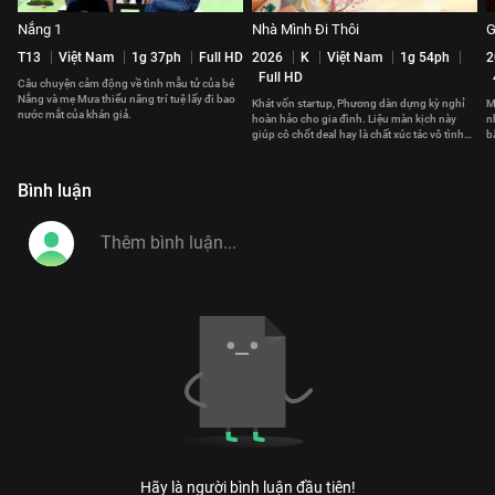
Nắng 1
Nhà Mình Đi Thôi
G
T13
Việt Nam
1g 37ph
Full HD
2026
K
Việt Nam
1g 54ph
2
Full HD
Câu chuyện cảm động về tình mẫu tử của bé
Nắng và mẹ Mưa thiểu năng trí tuệ lấy đi bao
Khát vốn startup, Phương dàn dựng kỳ nghỉ
M
nước mắt của khán giả.
hoàn hảo cho gia đình. Liệu màn kịch này
n
giúp cô chốt deal hay là chất xúc tác vô tình
b
hàn gắn tình thân?
l
Bình luận
Hãy là người bình luận đầu tiên!