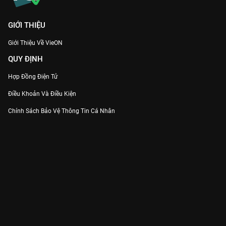
GIỚI THIỆU
Giới Thiệu Về VieON
QUY ĐỊNH
Hợp Đồng Điện Tử
Điều Khoản Và Điều Kiện
Chính Sách Bảo Vệ Thông Tin Cá Nhân
Chính Sách Bảo Vệ Người Tiêu Dùng Dễ Bị Tổn Thương
Thỏa Thuận Sử Dụng Dịch Vụ Mạng Xã Hội
THÔNG TIN
Thông Báo
Trung Tâm Hỗ Trợ
Liên Hệ