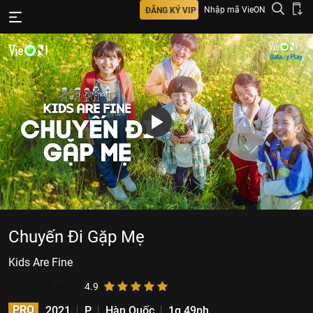
Nhập mã VieON
ĐĂNG KÝ VIP
Chuyến Đi Gặp Mẹ
Kids Are Fine
5.626
lượt xem
4.9
PRO
2021
P
Hàn Quốc
1g 49ph