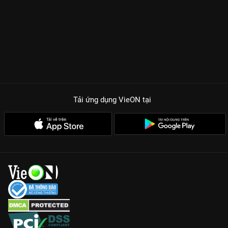
đang cảm thấy mệt mỏi với thực tại khốc liệt.
Diễn xuất tự nhiên, không diễn mà như đang sống của dàn sao
nhí khiến hội chị em xỉu up xỉu down vì quá đáng yêu.
Thông điệp sâu sắc về tình bạn, tình cảm gia đình và cách
chúng ta chấp nhận sự mất mát.
Màu phim trong sáng, bối cảnh nông thôn Hàn Quốc đẹp như
tranh vẽ, mang lại cảm giác bình yên lạ kỳ.
Tải ứng dụng VieON
tại
Chuyến Đi Gặp Mẹ là một cái tên không thể thiếu trong danh
sách phim gia đình phải xem. Hãy cùng người thân ngồi lại, mở
VieON và để những cảm xúc chân thật nhất len lỏi vào trái tim
bạn.