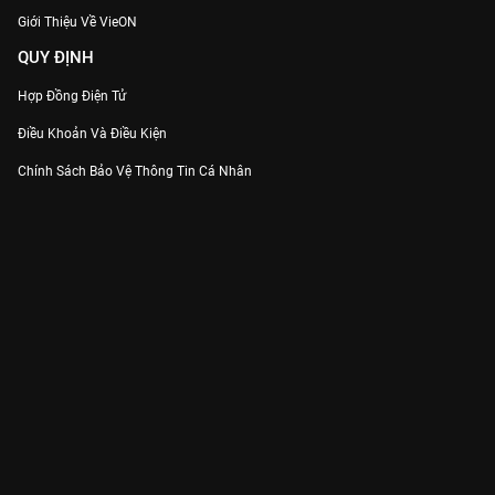
Giới Thiệu Về VieON
QUY ĐỊNH
Hợp Đồng Điện Tử
Điều Khoản Và Điều Kiện
Chính Sách Bảo Vệ Thông Tin Cá Nhân
Chính Sách Bảo Vệ Người Tiêu Dùng Dễ Bị Tổn Thương
Thỏa Thuận Sử Dụng Dịch Vụ Mạng Xã Hội
THÔNG TIN
Thông Báo
Trung Tâm Hỗ Trợ
Liên Hệ
Góp Ý