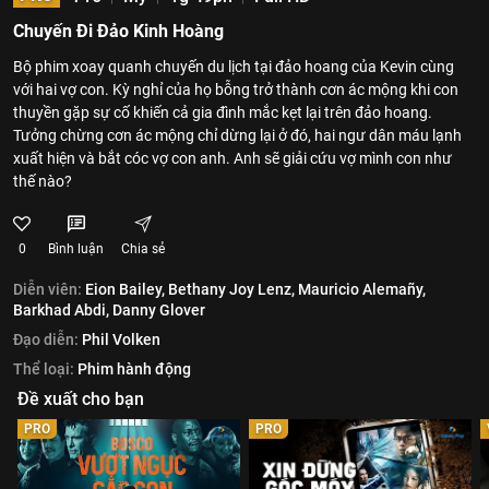
Chuyến Đi Đảo Kinh Hoàng
Bộ phim xoay quanh chuyến du lịch tại đảo hoang của Kevin cùng
với hai vợ con. Kỳ nghỉ của họ bỗng trở thành cơn ác mộng khi con
thuyền gặp sự cố khiến cả gia đình mắc kẹt lại trên đảo hoang.
Tưởng chừng cơn ác mộng chỉ dừng lại ở đó, hai ngư dân máu lạnh
xuất hiện và bắt cóc vợ con anh. Anh sẽ giải cứu vợ mình con như
thế nào?
0
Bình luận
Chia sẻ
Diễn viên:
Eion Bailey,
Bethany Joy Lenz,
Mauricio Alemañy,
Barkhad Abdi,
Danny Glover
Đạo diễn:
Phil Volken
Thể loại:
Phim hành động
Đề xuất cho bạn
PRO
PRO