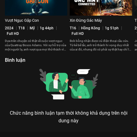
Vượt Ngục Gặp Con
Xin Đừng Gác Máy
T
2024
T18
Mỹ
1g 44ph
T16
Hồng Kông
1g 51ph
2
Full HD
Full HD
Dựa trên chuyện có thật về cuộc vượt ngục
Bob bỗng nhận được cú điện thoại cầu cứu.
J
của Quattray Bosco Adams. Với sự hỗ trợ của
Từ kẻ bế tắc, anh trở thành hi vọng duy nhất
t
một người lạ, anh vượt qua mọi thử thách vì
của ai đó, nhưng đó có phải sự thật hay chỉ là
a
cô con gái mới sinh.
trò đùa quái ác?
t
Bình luận
Chức năng bình luận tạm thời không khả dụng trên nội
dung này
Xem Chuyến Đi Đảo Kinh Hoàng của Mỹ có sự tham gia của