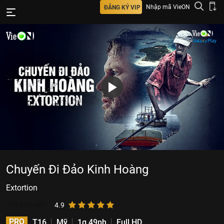
Nhập mã VieON
ĐĂNG KÝ VIP
Chuyến Đi Đảo Kinh Hoàng
Extortion
172
lượt xem
4.9
PRO
T16
Mỹ
1g 49ph
Full HD