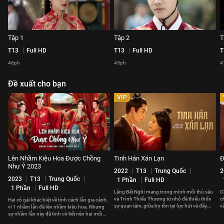
Tập 1
Tập 2
T
T13
Full HD
T13
Full HD
T
46ph
45ph
4
Đề xuất cho bạn
VIP
Lên Nhầm Kiệu Hoa Được Chồng
Tinh Hán Xán Lạn
Đ
Như Ý 2023
2022
T13
Trung Quốc
2
2023
T13
Trung Quốc
1 Phần
Full HD
1 Phần
Full HD
Lăng Bất Nghi mang trong mình mối thù sâu
C
và Trình Thiếu Thương từ nhỏ đã thiếu thốn
c
Hai cô gái khác biệt về tính cách lẫn gia cảnh,
sự quan tâm, giữa họ tồn tại lực hút và đẩy,
v
vì 1 nhầm lẫn đã lên nhầm kiệu hoa. Nhưng
ràng buộc lẫn nhau.
H
sự nhầm lẫn này đã tình cờ kết nên hai mối
duyên hạnh phúc.