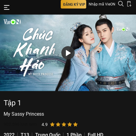
Nhập mã VieON
ĐĂNG KÝ VIP
Tập 1
My Sassy Princess
902.596
lượt xem
4.9
2022
T13
Trung Quốc
1 Phần
Full HD