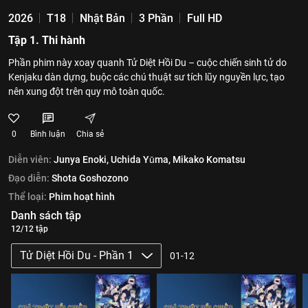
2026
T18
Nhật Bản
3 Phần
Full HD
Tập 1. Thi hành
Phần phim này xoay quanh Tử Diệt Hồi Du – cuộc chiến sinh tử do
Kenjaku dàn dựng, buộc các chú thuật sư tích lũy nguyền lực, tạo
nên xung đột trên quy mô toàn quốc.
0
Bình luận
Chia sẻ
Diễn viên:
Junya Enoki,
Uchida Yūma,
Mikako Komatsu
Đạo diễn:
Shota Goshozono
Thể loại:
Phim hoạt hình
Danh sách tập
12/12 tập
Tử Diệt Hồi Du - Phần 1
01-12