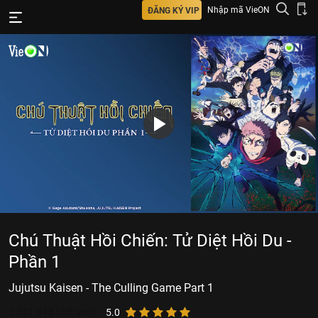
Nhập mã VieON
ĐĂNG KÝ VIP
Chú Thuật Hồi Chiến: Tử Diệt Hồi Du -
Phần 1
Jujutsu Kaisen - The Culling Game Part 1
1.601.918
lượt xem
5.0