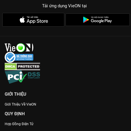
Dàn diễn viên lồng tiếng đỉnh cao:
Junya Enoki, Uchida Yūma
Tải ứng dụng VieON
tại
và Mikako Komatsu tiếp tục thổi hồn vào nhân vật một cách
xuất sắc.
Cuộc chiến chú thuật chưa bao giờ hạ nhiệt. Hãy cùng gia nhập
vào thế giới đầy kịch tính của
Chú Thuật Hồi Chiến: Tử Diệt Hồi
Du - Phần 1
, bản Thuyết minh/Vietsub sắc nét nhất hiện đã có
mặt trên
VieON
!
GIỚI THIỆU
Giới Thiệu Về VieON
QUY ĐỊNH
Hợp Đồng Điện Tử