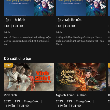
Tập 1. Thi hành
Tập 2. Một lần nữa
T
T18
Full HD
T18
Full HD
T
24ph
24ph
2
Yuji và Choso chạm trán thành viên gia tộc
Chống đỡ đòn tấn công của Naoya, Choso
Y
Zen'in, là người được chỉ định hành quyết
phản công bằng thuật thức Xích Huyết Thao
k
Yuji.
Thuật.
t
Đề xuất cho bạn
PRO
Vĩnh Sinh
Nghịch Thiên Tà Thần
B
2022
T13
Trung Quốc
2023
T13
Trung Quốc
2
1 Phần
Full HD
1 Phần
Full HD