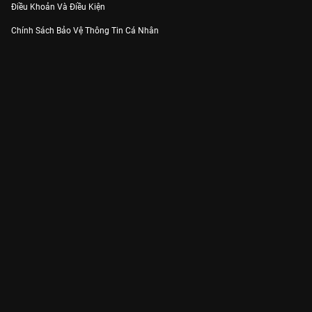
Điều Khoản Và Điều Kiện
Chính Sách Bảo Vệ Thông Tin Cá Nhân
Chính Sách Bảo Vệ Người Tiêu Dùng Dễ Bị Tổn Thương
Thỏa Thuận Sử Dụng Dịch Vụ Mạng Xã Hội
THÔNG TIN
Thông Báo
Trung Tâm Hỗ Trợ
Liên Hệ
Góp Ý
Công ty Cổ phần VieON - Địa chỉ: Tầng 5, 222 Pasteur, Phường Xuân Hòa,
Thành phố Hồ Chí Minh
Email:
support@vieon.vn
| Hotline:
1800.599.920
(miễn phí)
Giấy phép Cung cấp Dịch vụ Phát thanh, Truyền hình trả tiền số 247/GP-
BTTTT cấp ngày 21/07/2023