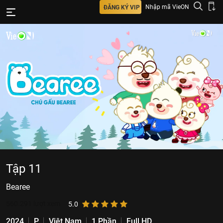
Nhập mã VieON
ĐĂNG KÝ VIP
Tập 11
Bearee
560.291
lượt xem
5.0
2024
P
Việt Nam
1 Phần
Full HD