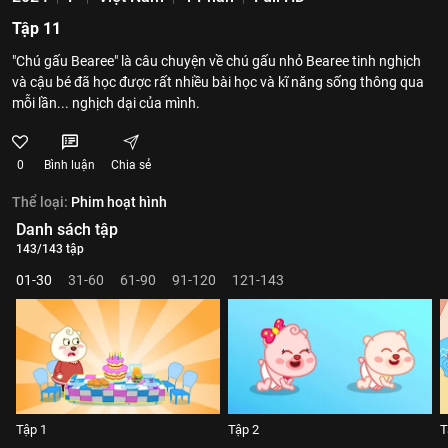
Tập 11
"Chú gấu Bearee" là câu chuyện về chú gấu nhỏ Bearee tinh nghịch
và cậu bé đã học được rất nhiều bài học và kĩ năng sống thông qua
mỗi lần... nghịch dại của mình.
0
Bình luận
Chia sẻ
Thể loại:
Phim hoạt hình
Danh sách tập
143/143 tập
01-30
31-60
61-90
91-120
121-143
Tập 1
Tập 2
T