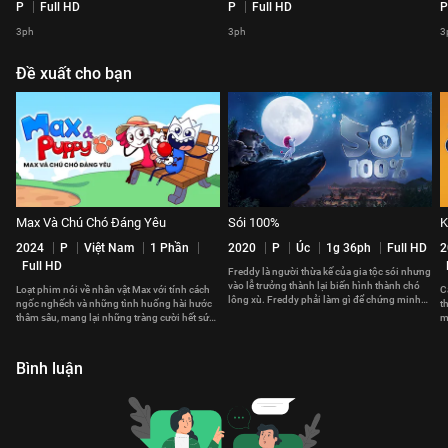
P
Full HD
P
Full HD
P
3ph
3ph
3
Đề xuất cho bạn
Max Và Chú Chó Đáng Yêu
Sói 100%
K
2024
P
Việt Nam
1 Phần
2020
P
Úc
1g 36ph
Full HD
2
Full HD
Freddy là người thừa kế của gia tộc sói nhưng
vào lễ trưởng thành lại biến hình thành chó
Loạt phim nói về nhân vật Max với tính cách
C
lông xù. Freddy phải làm gì để chứng minh
ngốc nghếch và những tình huống hài hước
t
mình là sói 100%?
thâm sâu, mang lại những tràng cười hết sức
m
thư giãn và giải trí cho khán giả.
Bình luận