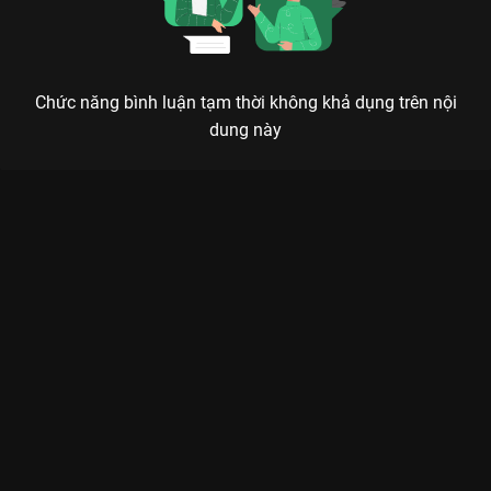
Chức năng bình luận tạm thời không khả dụng trên nội
dung này
Xem Tập 11 Chú Gấu Bearee - 143 Tập của Việt Nam có sự
tham gia của . Thuộc thể loại: Phim bộ