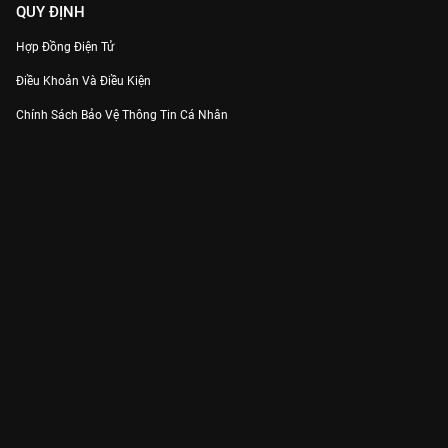
QUY ĐỊNH
Hợp Đồng Điện Tử
Điều Khoản Và Điều Kiện
Chính Sách Bảo Vệ Thông Tin Cá Nhân
Chính Sách Bảo Vệ Người Tiêu Dùng Dễ Bị Tổn Thương
Thỏa Thuận Sử Dụng Dịch Vụ Mạng Xã Hội
THÔNG TIN
Thông Báo
Trung Tâm Hỗ Trợ
Liên Hệ
Góp Ý
Công ty Cổ phần VieON - Địa chỉ: Tầng 5, 222 Pasteur, Phường Xuân Hòa,