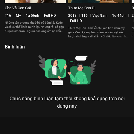
Cha Và Con Gái
Thưa Mẹ Con Đi
B
T16
Mỹ
1g 56ph
Full HD
2019
T16
Việt Nam
1g 44ph
2
Full HD
Những tổn thương thuở bé cứ bám lấy Katie
và cô cứ thế khép mình lại. Nhưng rồi cô gặp
Thưa Mẹ Con Đi kể về chuyện tình đam mỹ
N
được Cameron - người đàn ông ấm áp đến
giữa Văn - kỹ sư phần mềm và cậu việt kiều
m
chữa lành tâm hồn cô.
Ian, hai chàng trai lạ lẫm với việc lấy vợ sinh
h
con.
d
Bình luận
Chức năng bình luận tạm thời không khả dụng trên nội
dung này
Xem Chòm Sao Thiên Hậu của Hàn Quốc có sự tham gia của
Joo Ye Rim, Seo Hyun Jin, Ahn Sung Ki. Thuộc thể loại: Phim lẻ