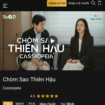
Nhập mã VieON
ĐĂNG KÝ VIP
Chòm Sao Thiên Hậu
Cassiopeia
13.684
lượt xem
4.9
PRO
2022
T13
Hàn Quốc
1g 38ph