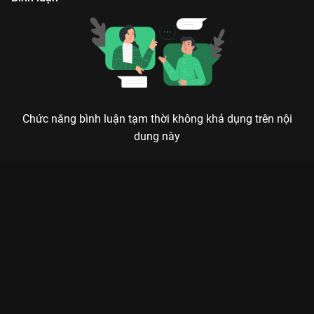
Chức năng bình luận tạm thời không khả dụng trên nội
dung này
CHIÊU DAO - KHI NỮ MA ĐẦU HOÀNH HÀNH CƯỚP TRỌN TRÁI
TIM KHÁN GIẢ
Vì chàng mà ta tu ma, vì chàng mà ta hủy diệt cả thế giới, nhưng cũng chính vì chàng
mà ta nhận ra tình yêu đích thực là gì.
Chiêu Dao (The Legends)
không chỉ là một bộ phim cổ trang
tiên hiệp thông thường, mà là một hành trình lột xác đầy bản
lĩnh của nữ chủ. Phim xoay quanh
Lộ Chiêu Dao
(do
Bạch Lộc
thủ vai) – một nữ ma đầu nổi danh thiên hạ với tính cách
ngông cuồng, chính trực nhưng cũng đầy nữ tính. Sự xuất hiện