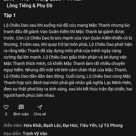
Lồng Tiếng & Phụ Đề
Tập 1
Lộ Chiêu Dao sau khi xuống núi đã cứu mạng Mặc Thanh nhưng lúc
tranh đấu để giành Vạn Quân Kiếm thì Mặc Thanh lại giành được
trước. Còn Lộ Chiêu Dao bị sức mạnh của Vạn Quân Kiếm khiến cô bị
thương. 5 năm sau, khi quay trở lại môn phái, Lộ Chiêu Dao phát hiện
ra rằng Mặc Thanh đã xây dựng môn phái của mình ngày càng
cường đại lớn mạnh. Lộ Chiêu Dao giấu thân phận và lợi dụng việc
Mặc Thanh thích mình, cô khiến Mặc Thanh làm rất nhiều chuyện
nguy hiểm. Nhưng đối mặt với tình cảm chân thật của Mặc Thanh,
Lộ Chiêu Dao dần dần dao động. Cuối cùng, Lộ Chiêu Dao cùng Mặc
Thanh hợp sức đánh bại môn phái giả nhân giả nghĩa Lạc Minh Hiên,
đem sự thật phơi bày ra ánh sáng, sau khi kết thúc trận đại chiến, hai
người hạnh phúc bên nhau.
0
Bình luận
Chia sẻ
Diễn viên:
Hứa Khải,
Bạch Lộc,
Đại Húc,
Tiêu Yến,
Lý Tử Phong
Đạo diễn:
Trịnh Vỹ Văn