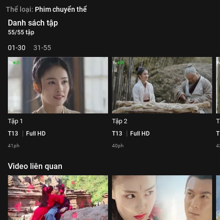
Thể loại:
Phim chuyển thể
Danh sách tập
55/55 tập
01-30
31-55
Tập 1
Tập 2
T
T13
Full HD
T13
Full HD
T
41ph
40ph
4
Video liên quan