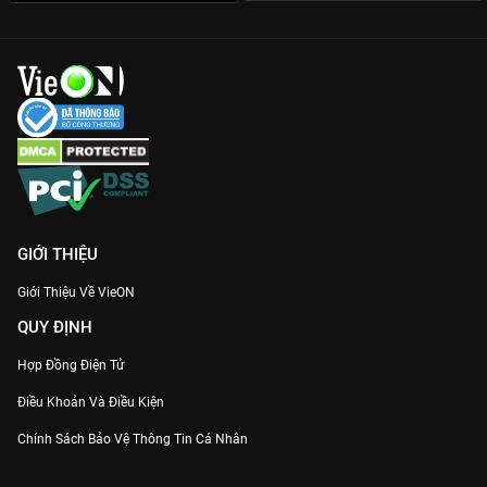
đến từng chi tiết chỉ có trên nền tảng bản quyền.
Đừng bỏ lỡ siêu phẩm cổ trang gây bão toàn châu Á này. Đăng
ký và xem ngay
Chiêu Dao - Vietsub
bản chuẩn Full HD trên
VieON
để đắm chìm trong câu chuyện tình yêu đầy mê hoặc
của nàng nữ ma đầu quyến rũ nhất màn ảnh.
GIỚI THIỆU
Giới Thiệu Về VieON
QUY ĐỊNH
Hợp Đồng Điện Tử
Điều Khoản Và Điều Kiện
Chính Sách Bảo Vệ Thông Tin Cá Nhân
Chính Sách Bảo Vệ Người Tiêu Dùng Dễ Bị Tổn Thương