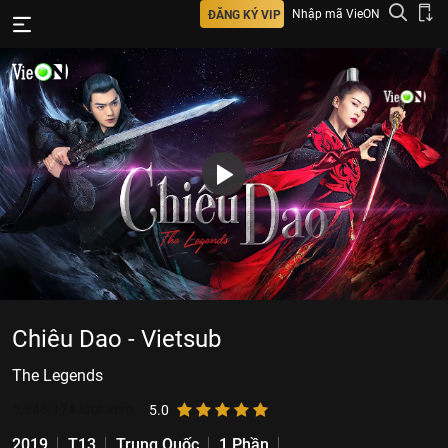
Nhập mã VieON
ĐĂNG KÝ VIP
Chiêu Dao - Vietsub
The Legends
5.345.174
lượt xem
5.0
2019
T13
Trung Quốc
1 Phần