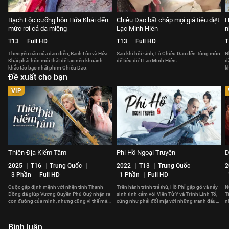
Bạch Lộc cưỡng hôn Hứa Khải đến
Chiêu Dao bất chấp mọi giá tiêu diệt
H
mức rơi cả da miệng
Lạc Minh Hiên
n
T13
Full HD
T13
Full HD
T
Theo yêu cầu của đạo diễn, Bạch Lộc và Hứa
Sau khi hồi sinh, Lộ Chiêu Dao đến Tông môn
N
Khải phải hôn môi thật để tạo nên khoảnh
để tiêu diệt Lạc Minh Hiên.
đ
khắc táo bạo nhất phim Chiêu Dao.
k
Đề xuất cho bạn
p
VIP
Thiên Địa Kiếm Tâm
Phi Hồ Ngoại Truyện
D
2025
T16
Trung Quốc
2022
T13
Trung Quốc
2
3 Phần
Full HD
1 Phần
Full HD
Cuộc gặp định mệnh với nhện tinh Thanh
Trên hành trình trả thù, Hồ Phỉ gặp gỡ và nảy
N
Đồng đã giúp Vương Quyền Phú Quý nhận ra
sinh tình cảm với Viên Tử Y và Trình Linh Tố,
T
con đường của mình, nhưng cũng vì thế mà
cũng như phải đối mặt với những tranh đấu
n
xảy ra xung đột với gia tộc.
chốn giang hồ.
c
Bình luận