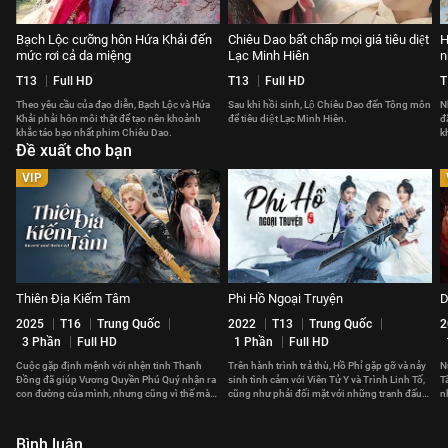
Bạch Lộc cưỡng hôn Hứa Khải đến
Chiêu Dao bất chấp mọi giá tiêu diệt
H
mức rơi cả da miệng
Lạc Minh Hiên
n
T13
Full HD
T13
Full HD
T
Theo yêu cầu của đạo diễn, Bạch Lộc và Hứa
Sau khi hồi sinh, Lộ Chiêu Dao đến Tông môn
N
Khải phải hôn môi thật để tạo nên khoảnh
để tiêu diệt Lạc Minh Hiên.
đ
khắc táo bạo nhất phim Chiêu Dao.
k
Đề xuất cho bạn
p
VIP
Thiên Địa Kiếm Tâm
Phi Hồ Ngoại Truyện
D
2025
T16
Trung Quốc
2022
T13
Trung Quốc
2
3 Phần
Full HD
1 Phần
Full HD
Cuộc gặp định mệnh với nhện tinh Thanh
Trên hành trình trả thù, Hồ Phỉ gặp gỡ và nảy
N
Đồng đã giúp Vương Quyền Phú Quý nhận ra
sinh tình cảm với Viên Tử Y và Trình Linh Tố,
T
con đường của mình, nhưng cũng vì thế mà
cũng như phải đối mặt với những tranh đấu
n
xảy ra xung đột với gia tộc.
chốn giang hồ.
c
Bình luận