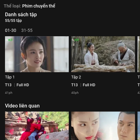
Thể loại:
Phim chuyển thể
Danh sách tập
55/55 tập
01-30
31-55
Tập 1
Tập 2
T
T13
Full HD
T13
Full HD
T
41ph
40ph
4
Video liên quan