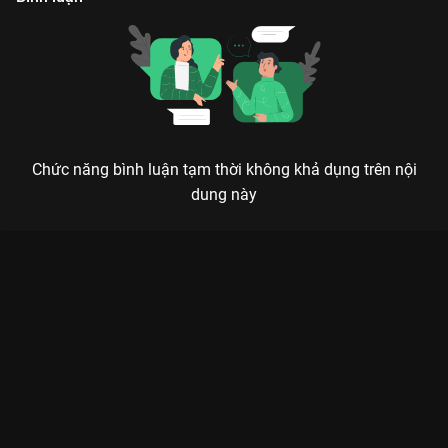
Chức năng bình luận tạm thời không khả dụng trên nội
dung này
CHIÊU DAO - KHI NỮ MA ĐẦU HOÀNH HÀNH CƯỚP TRỌN TRÁI
TIM KHÁN GIẢ
Vì chàng mà ta tu ma, vì chàng mà ta hủy diệt cả thế giới, nhưng cũng chính vì chàng
mà ta nhận ra tình yêu đích thực là gì.
Chiêu Dao (The Legends)
không chỉ là một bộ phim cổ trang
tiên hiệp thông thường, mà là một hành trình lột xác đầy bản
lĩnh của nữ chủ. Phim xoay quanh
Lộ Chiêu Dao
(do
Bạch Lộc
thủ vai) – một nữ ma đầu nổi danh thiên hạ với tính cách
ngông cuồng, chính trực nhưng cũng đầy nữ tính. Sự xuất hiện