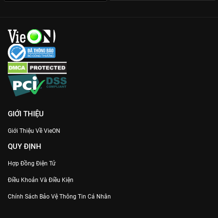
đến từng chi tiết chỉ có trên nền tảng bản quyền.
Đừng bỏ lỡ siêu phẩm cổ trang gây bão toàn châu Á này. Đăng
ký và xem ngay
Chiêu Dao - Vietsub
bản chuẩn Full HD trên
VieON
để đắm chìm trong câu chuyện tình yêu đầy mê hoặc
của nàng nữ ma đầu quyến rũ nhất màn ảnh.
GIỚI THIỆU
Giới Thiệu Về VieON
QUY ĐỊNH
Hợp Đồng Điện Tử
Điều Khoản Và Điều Kiện
Chính Sách Bảo Vệ Thông Tin Cá Nhân
Chính Sách Bảo Vệ Người Tiêu Dùng Dễ Bị Tổn Thương