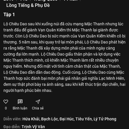
Lồng Tiếng & Phụ Đề
Tập 1
Lộ Chiêu Dao sau khi xuống núi đã cứu mạng Mặc Thanh nhưng lúc
tranh đấu để giành Vạn Quân Kiếm thì Mặc Thanh lại giành được
trước. Còn Lộ Chiêu Dao bị sức mạnh của Vạn Quân Kiếm khiến cô bị
thương. 5 năm sau, khi quay trở lại môn phái, Lộ Chiêu Dao phát hiện
ra rằng Mặc Thanh đã xây dựng môn phái của mình ngày càng
cường đại lớn mạnh. Lộ Chiêu Dao giấu thân phận và lợi dụng việc
Mặc Thanh thích mình, cô khiến Mặc Thanh làm rất nhiều chuyện
nguy hiểm. Nhưng đối mặt với tình cảm chân thật của Mặc Thanh,
Lộ Chiêu Dao dần dần dao động. Cuối cùng, Lộ Chiêu Dao cùng Mặc
Thanh hợp sức đánh bại môn phái giả nhân giả nghĩa Lạc Minh Hiên,
đem sự thật phơi bày ra ánh sáng, sau khi kết thúc trận đại chiến, hai
người hạnh phúc bên nhau.
0
Bình luận
Chia sẻ
Diễn viên:
Hứa Khải,
Bạch Lộc,
Đại Húc,
Tiêu Yến,
Lý Tử Phong
Đạo diễn:
Trịnh Vỹ Văn