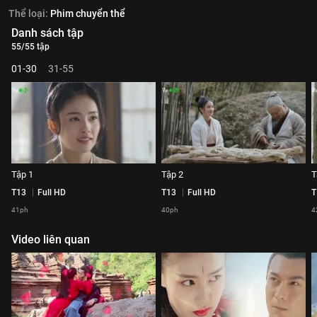
Thể loại:
Phim chuyển thể
Danh sách tập
55/55 tập
01-30
31-55
Tập 1
Tập 2
T
T13
Full HD
T13
Full HD
T
41ph
40ph
4
Video liên quan