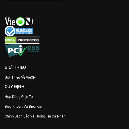
đến từng chi tiết chỉ có trên nền tảng bản quyền.
Đừng bỏ lỡ siêu phẩm cổ trang gây bão toàn châu Á này. Đăng
ký và xem ngay
Chiêu Dao - Vietsub
bản chuẩn Full HD trên
VieON
để đắm chìm trong câu chuyện tình yêu đầy mê hoặc
của nàng nữ ma đầu quyến rũ nhất màn ảnh.
GIỚI THIỆU
Giới Thiệu Về VieON
QUY ĐỊNH
Hợp Đồng Điện Tử
Điều Khoản Và Điều Kiện
Chính Sách Bảo Vệ Thông Tin Cá Nhân
Chính Sách Bảo Vệ Người Tiêu Dùng Dễ Bị Tổn Thương