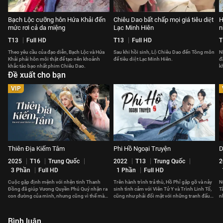
Bạch Lộc cưỡng hôn Hứa Khải đến
Chiêu Dao bất chấp mọi giá tiêu diệt
H
mức rơi cả da miệng
Lạc Minh Hiên
n
T13
Full HD
T13
Full HD
T
Theo yêu cầu của đạo diễn, Bạch Lộc và Hứa
Sau khi hồi sinh, Lộ Chiêu Dao đến Tông môn
N
Khải phải hôn môi thật để tạo nên khoảnh
để tiêu diệt Lạc Minh Hiên.
đ
khắc táo bạo nhất phim Chiêu Dao.
k
Đề xuất cho bạn
p
VIP
Thiên Địa Kiếm Tâm
Phi Hồ Ngoại Truyện
D
2025
T16
Trung Quốc
2022
T13
Trung Quốc
2
3 Phần
Full HD
1 Phần
Full HD
Cuộc gặp định mệnh với nhện tinh Thanh
Trên hành trình trả thù, Hồ Phỉ gặp gỡ và nảy
N
Đồng đã giúp Vương Quyền Phú Quý nhận ra
sinh tình cảm với Viên Tử Y và Trình Linh Tố,
T
con đường của mình, nhưng cũng vì thế mà
cũng như phải đối mặt với những tranh đấu
n
xảy ra xung đột với gia tộc.
chốn giang hồ.
c
Bình luận