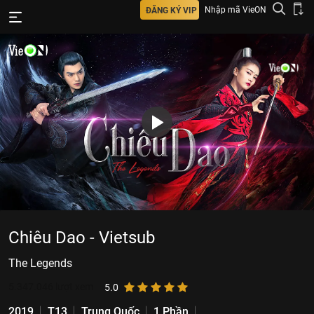
Nhập mã VieON
ĐĂNG KÝ VIP
Chiêu Dao - Vietsub
The Legends
5.347.046
lượt xem
5.0
2019
T13
Trung Quốc
1 Phần