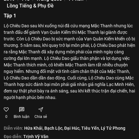
Lồng Tiếng & Phụ Đề
Tập 1
Lộ Chiêu Dao sau khi xuống núi đã cứu mạng Mặc Thanh nhưng lúc
tranh đấu để giành Vạn Quân Kiếm thì Mặc Thanh lại giành được
trước. Còn Lộ Chiêu Dao bị sức mạnh của Vạn Quân Kiếm khiến cô bị
thương. 5 năm sau, khi quay trở lại môn phái, Lộ Chiêu Dao phát hiện
ra rằng Mặc Thanh đã xây dựng môn phái của mình ngày càng
cường đại lớn mạnh. Lộ Chiêu Dao giấu thân phận và lợi dụng việc
Mặc Thanh thích mình, cô khiến Mặc Thanh làm rất nhiều chuyện
nguy hiểm. Nhưng đối mặt với tình cảm chân thật của Mặc Thanh,
Lộ Chiêu Dao dần dần dao động. Cuối cùng, Lộ Chiêu Dao cùng Mặc
Thanh hợp sức đánh bại môn phái giả nhân giả nghĩa Lạc Minh Hiên,
đem sự thật phơi bày ra ánh sáng, sau khi kết thúc trận đại chiến, hai
người hạnh phúc bên nhau.
0
Bình luận
Chia sẻ
Diễn viên:
Hứa Khải,
Bạch Lộc,
Đại Húc,
Tiêu Yến,
Lý Tử Phong
Đạo diễn:
Trịnh Vỹ Văn