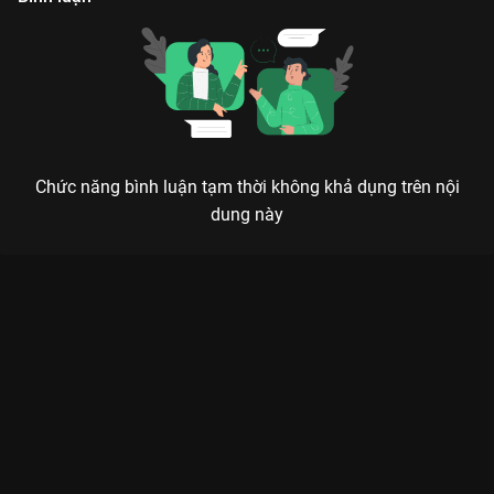
Chức năng bình luận tạm thời không khả dụng trên nội
dung này
CHIÊU DAO - KHI NỮ MA ĐẦU HOÀNH HÀNH CƯỚP TRỌN TRÁI
TIM KHÁN GIẢ
Vì chàng mà ta tu ma, vì chàng mà ta hủy diệt cả thế giới, nhưng cũng chính vì chàng
mà ta nhận ra tình yêu đích thực là gì.
Chiêu Dao (The Legends)
không chỉ là một bộ phim cổ trang
tiên hiệp thông thường, mà là một hành trình lột xác đầy bản
lĩnh của nữ chủ. Phim xoay quanh
Lộ Chiêu Dao
(do
Bạch Lộc
thủ vai) – một nữ ma đầu nổi danh thiên hạ với tính cách
ngông cuồng, chính trực nhưng cũng đầy nữ tính. Sự xuất hiện