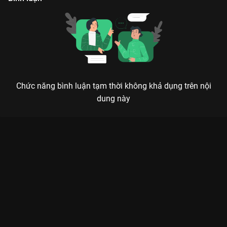
Chức năng bình luận tạm thời không khả dụng trên nội
dung này
CHIÊU DAO - KHI NỮ MA ĐẦU HOÀNH HÀNH CƯỚP TRỌN TRÁI
TIM KHÁN GIẢ
Vì chàng mà ta tu ma, vì chàng mà ta hủy diệt cả thế giới, nhưng cũng chính vì chàng
mà ta nhận ra tình yêu đích thực là gì.
Chiêu Dao (The Legends)
không chỉ là một bộ phim cổ trang
tiên hiệp thông thường, mà là một hành trình lột xác đầy bản
lĩnh của nữ chủ. Phim xoay quanh
Lộ Chiêu Dao
(do
Bạch Lộc
thủ vai) – một nữ ma đầu nổi danh thiên hạ với tính cách
ngông cuồng, chính trực nhưng cũng đầy nữ tính. Sự xuất hiện