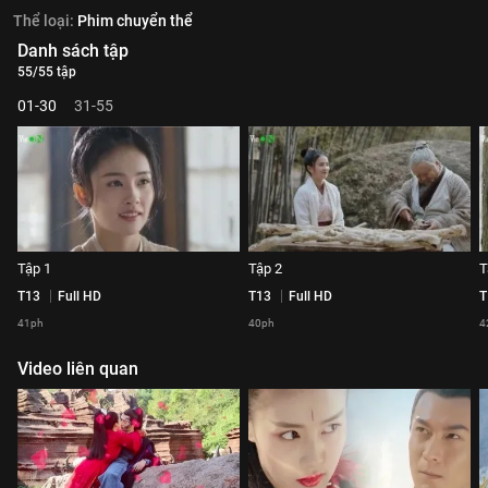
Thể loại:
Phim chuyển thể
Danh sách tập
55/55 tập
01-30
31-55
Tập 1
Tập 2
T
T13
Full HD
T13
Full HD
T
41ph
40ph
4
Video liên quan