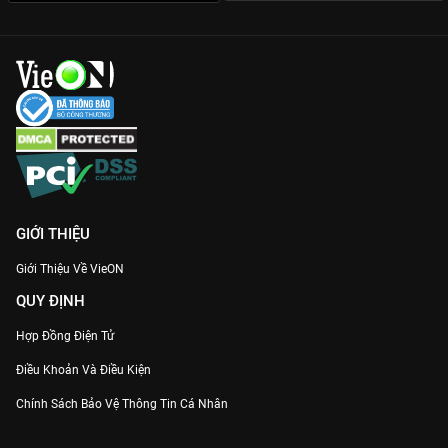
đến từng chi tiết chỉ có trên nền tảng bản quyền.
Đừng bỏ lỡ siêu phẩm cổ trang gây bão toàn châu Á này. Đăng
ký và xem ngay
Chiêu Dao - Vietsub
bản chuẩn Full HD trên
VieON
để đắm chìm trong câu chuyện tình yêu đầy mê hoặc
của nàng nữ ma đầu quyến rũ nhất màn ảnh.
GIỚI THIỆU
Giới Thiệu Về VieON
QUY ĐỊNH
Hợp Đồng Điện Tử
Điều Khoản Và Điều Kiện
Chính Sách Bảo Vệ Thông Tin Cá Nhân
Chính Sách Bảo Vệ Người Tiêu Dùng Dễ Bị Tổn Thương