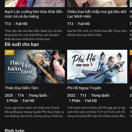
Bạch Lộc cưỡng hôn Hứa Khải đến
Chiêu Dao bất chấp mọi giá tiêu diệt
H
mức rơi cả da miệng
Lạc Minh Hiên
n
T13
Full HD
T13
Full HD
T
Theo yêu cầu của đạo diễn, Bạch Lộc và Hứa
Sau khi hồi sinh, Lộ Chiêu Dao đến Tông môn
N
Khải phải hôn môi thật để tạo nên khoảnh
để tiêu diệt Lạc Minh Hiên.
đ
khắc táo bạo nhất phim Chiêu Dao.
k
Đề xuất cho bạn
p
VIP
Thiên Địa Kiếm Tâm
Phi Hồ Ngoại Truyện
D
2025
T16
Trung Quốc
2022
T13
Trung Quốc
2
3 Phần
Full HD
1 Phần
Full HD
Cuộc gặp định mệnh với nhện tinh Thanh
Trên hành trình trả thù, Hồ Phỉ gặp gỡ và nảy
N
Đồng đã giúp Vương Quyền Phú Quý nhận ra
sinh tình cảm với Viên Tử Y và Trình Linh Tố,
T
con đường của mình, nhưng cũng vì thế mà
cũng như phải đối mặt với những tranh đấu
n
xảy ra xung đột với gia tộc.
chốn giang hồ.
c
Bình luận