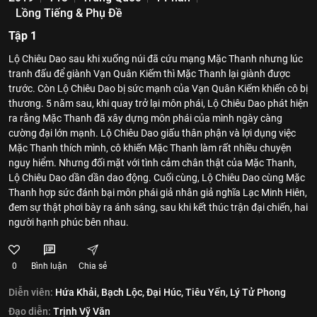
Lồng Tiếng & Phụ Đề
Tập 1
Lộ Chiêu Dao sau khi xuống núi đã cứu mạng Mặc Thanh nhưng lúc
tranh đấu để giành Vạn Quân Kiếm thì Mặc Thanh lại giành được
trước. Còn Lộ Chiêu Dao bị sức mạnh của Vạn Quân Kiếm khiến cô bị
thương. 5 năm sau, khi quay trở lại môn phái, Lộ Chiêu Dao phát hiện
ra rằng Mặc Thanh đã xây dựng môn phái của mình ngày càng
cường đại lớn mạnh. Lộ Chiêu Dao giấu thân phận và lợi dụng việc
Mặc Thanh thích mình, cô khiến Mặc Thanh làm rất nhiều chuyện
nguy hiểm. Nhưng đối mặt với tình cảm chân thật của Mặc Thanh,
Lộ Chiêu Dao dần dần dao động. Cuối cùng, Lộ Chiêu Dao cùng Mặc
Thanh hợp sức đánh bại môn phái giả nhân giả nghĩa Lạc Minh Hiên,
đem sự thật phơi bày ra ánh sáng, sau khi kết thúc trận đại chiến, hai
người hạnh phúc bên nhau.
0
Bình luận
Chia sẻ
Diễn viên:
Hứa Khải,
Bạch Lộc,
Đại Húc,
Tiêu Yến,
Lý Tử Phong
Đạo diễn:
Trịnh Vỹ Văn