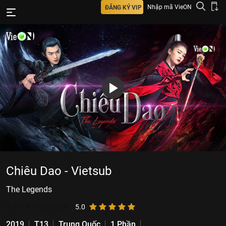
Nhập mã VieON
ĐĂNG KÝ VIP
Chiêu Dao - Vietsub
The Legends
5.346.423
lượt xem
5.0
2019
T13
Trung Quốc
1 Phần