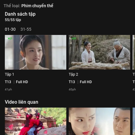
Thể loại:
Phim chuyển thể
Danh sách tập
55/55 tập
01-30
31-55
Tập 1
Tập 2
T
T13
Full HD
T13
Full HD
T
41ph
40ph
4
Video liên quan