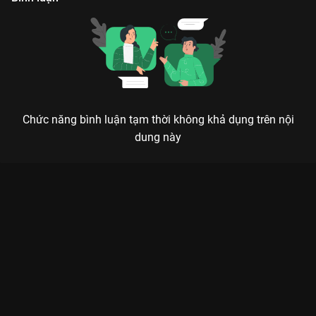
Chức năng bình luận tạm thời không khả dụng trên nội
dung này
CHIÊU DAO - KHI NỮ MA ĐẦU HOÀNH HÀNH CƯỚP TRỌN TRÁI
TIM KHÁN GIẢ
Vì chàng mà ta tu ma, vì chàng mà ta hủy diệt cả thế giới, nhưng cũng chính vì chàng
mà ta nhận ra tình yêu đích thực là gì.
Chiêu Dao (The Legends)
không chỉ là một bộ phim cổ trang
tiên hiệp thông thường, mà là một hành trình lột xác đầy bản
lĩnh của nữ chủ. Phim xoay quanh
Lộ Chiêu Dao
(do
Bạch Lộc
thủ vai) – một nữ ma đầu nổi danh thiên hạ với tính cách
ngông cuồng, chính trực nhưng cũng đầy nữ tính. Sự xuất hiện