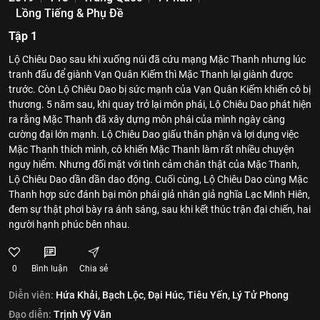
Lồng Tiếng & Phụ Đề
Tập 1
Lộ Chiêu Dao sau khi xuống núi đã cứu mạng Mặc Thanh nhưng lúc
tranh đấu để giành Vạn Quân Kiếm thì Mặc Thanh lại giành được
trước. Còn Lộ Chiêu Dao bị sức mạnh của Vạn Quân Kiếm khiến cô bị
thương. 5 năm sau, khi quay trở lại môn phái, Lộ Chiêu Dao phát hiện
ra rằng Mặc Thanh đã xây dựng môn phái của mình ngày càng
cường đại lớn mạnh. Lộ Chiêu Dao giấu thân phận và lợi dụng việc
Mặc Thanh thích mình, cô khiến Mặc Thanh làm rất nhiều chuyện
nguy hiểm. Nhưng đối mặt với tình cảm chân thật của Mặc Thanh,
Lộ Chiêu Dao dần dần dao động. Cuối cùng, Lộ Chiêu Dao cùng Mặc
Thanh hợp sức đánh bại môn phái giả nhân giả nghĩa Lạc Minh Hiên,
đem sự thật phơi bày ra ánh sáng, sau khi kết thúc trận đại chiến, hai
người hạnh phúc bên nhau.
0
Bình luận
Chia sẻ
Diễn viên:
Hứa Khải,
Bạch Lộc,
Đại Húc,
Tiêu Yến,
Lý Tử Phong
Đạo diễn:
Trịnh Vỹ Văn