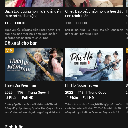
Bạch Lộc cưỡng hôn Hứa Khải đến
Chiêu Dao bất chấp mọi giá tiêu diệt
H
mức rơi cả da miệng
Lạc Minh Hiên
n
T13
Full HD
T13
Full HD
T
Theo yêu cầu của đạo diễn, Bạch Lộc và Hứa
Sau khi hồi sinh, Lộ Chiêu Dao đến Tông môn
N
Khải phải hôn môi thật để tạo nên khoảnh
để tiêu diệt Lạc Minh Hiên.
đ
khắc táo bạo nhất phim Chiêu Dao.
k
Đề xuất cho bạn
p
VIP
Thiên Địa Kiếm Tâm
Phi Hồ Ngoại Truyện
D
2025
T16
Trung Quốc
2022
T13
Trung Quốc
2
3 Phần
Full HD
1 Phần
Full HD
Cuộc gặp định mệnh với nhện tinh Thanh
Trên hành trình trả thù, Hồ Phỉ gặp gỡ và nảy
N
Đồng đã giúp Vương Quyền Phú Quý nhận ra
sinh tình cảm với Viên Tử Y và Trình Linh Tố,
T
con đường của mình, nhưng cũng vì thế mà
cũng như phải đối mặt với những tranh đấu
n
xảy ra xung đột với gia tộc.
chốn giang hồ.
c
Bình luận