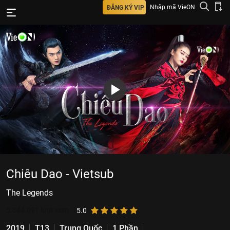
Nhập mã VieON
ĐĂNG KÝ VIP
Chiêu Dao - Vietsub
The Legends
5.344.091
lượt xem
5.0
2019
T13
Trung Quốc
1 Phần