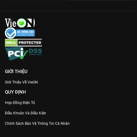
đến từng chi tiết chỉ có trên nền tảng bản quyền.
Đừng bỏ lỡ siêu phẩm cổ trang gây bão toàn châu Á này. Đăng
ký và xem ngay
Chiêu Dao - Vietsub
bản chuẩn Full HD trên
VieON
để đắm chìm trong câu chuyện tình yêu đầy mê hoặc
của nàng nữ ma đầu quyến rũ nhất màn ảnh.
GIỚI THIỆU
Giới Thiệu Về VieON
QUY ĐỊNH
Hợp Đồng Điện Tử
Điều Khoản Và Điều Kiện
Chính Sách Bảo Vệ Thông Tin Cá Nhân
Chính Sách Bảo Vệ Người Tiêu Dùng Dễ Bị Tổn Thương