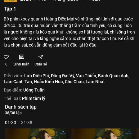
Tập 1
Bộ phim xoay quanh Hoàng Diệc Mai và những mối tình đi qua cuộc
đời cô. Dù trải qua muôn vàn thăng trầm của tình yêu, cô cũng luôn
là người không níu kéo quá khứ, không sợ hãi tương lai, chỉ sống trọn
vẹn cho hiện tại và lắng nghe cảm xúc chân thật từ con tim. Kể cả khi
lựa chọn sai, cô vẫn dũng cảm bắt đầu lại từ đầu.
0
Bình luận
Chia sẻ
Diễn viên:
Lưu Diệc Phi,
Đồng Đại Vỹ,
Vạn Thiến,
Bành Quán Anh,
Lâm Canh Tân,
Hoắc Kiến Hoa,
Chu Châu,
Lâm Nhất
Đạo diễn:
Uông Tuấn
Thể loại:
Phim tâm lý
Danh sách tập
38/38 tập
01-30
31-38