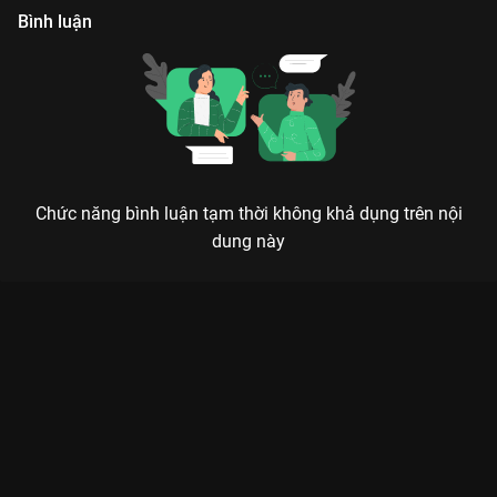
Bình luận
Chức năng bình luận tạm thời không khả dụng trên nội
dung này
CÂU CHUYỆN HOA HỒNG: KHI LƯU DIỆC PHI CÂN CẢ DÀN NAM
THẦN VÀ CHỮA LÀNH CƠN KHÁT PHIM NỮ CHỦ
Mỗi bông hoa hồng đều có gai, nhưng không phải để gây tổn thương, mà để bảo vệ sự
rực rỡ của chính mình.
Nếu bạn đang tìm kiếm một bộ phim để vừa mãn nhãn với
visual tràn màn hình, vừa được chiêm nghiệm về cuộc đời phụ
nữ, thì
Câu Chuyện Hoa Hồng (The Tale of Rose)
trên
VieON
chính là câu trả lời. Bộ phim không chỉ đánh dấu sự trở lại đầy