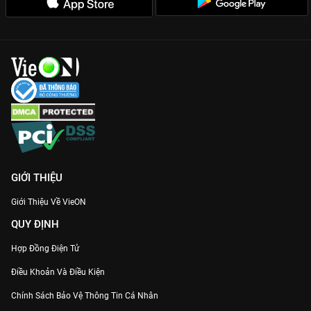
đẳng cấp nhan sắc và diễn xuất không đối thủ.
Dàn nam thần xịn xò:
Bành Quán Anh, Lâm Canh Tân, Hoắc
Kiến Hoa và Lâm Nhất tạo nên những màn tương tác chemistry
bùng nổ, mỗi người một vẻ khiến hội chị em phải đau đầu lựa
chọn.
Thông điệp chữa lành:
Phim không tô hồng cuộc sống mà đi
sâu vào những góc khuất của hôn nhân, sự nghiệp và định kiến
xã hội, mang lại sự đồng cảm sâu sắc cho khán giả hiện đại.
Đừng bỏ lỡ hành trình rực rỡ của đóa hoa hồng Diệc Mai. Xem
trọn bộ
Câu Chuyện Hoa Hồng
thuyết minh bản quyền chất
lượng 4K cực mượt trên ứng dụng
VieON
ngay hôm nay!
GIỚI THIỆU
Giới Thiệu Về VieON
QUY ĐỊNH
Hợp Đồng Điện Tử
Điều Khoản Và Điều Kiện
Chính Sách Bảo Vệ Thông Tin Cá Nhân