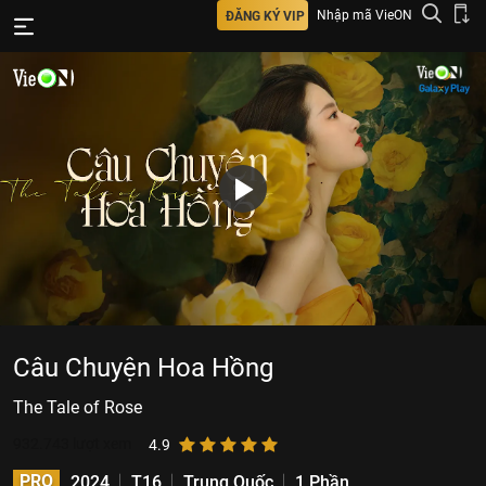
Nhập mã VieON
ĐĂNG KÝ VIP
Câu Chuyện Hoa Hồng
The Tale of Rose
932.743
lượt xem
4.9
PRO
2024
T16
Trung Quốc
1 Phần