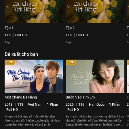
Tập 1
Tập 2
T
T16
Full HD
T16
Full HD
T
46ph
46ph
4
Đề xuất cho bạn
PRO
PRO
Một Chàng Ba Nàng
Bước Vào Tim Em
H
2018
T13
Việt Nam
1 Phần
2025
T16
Hàn Quốc
1 Phần
2
Full HD
Full HD
Nhung và Đại từng có một mối tình đẹp
Sự mạnh mẽ của Seo Jun Kyung chỉ là vỏ bọc
M
nhưng dang dở. 5 năm sau, họ gặp lại nhau
cho một tâm hồn cô đơn. Rồi một người đàn
m
trong tình cảnh trớ trêu của số phận.
ông xuất hiện - người duy nhất nhận ra con
đ
tim mỏi mệt của cô.