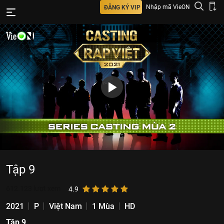
Nhập mã VieON
ĐĂNG KÝ VIP
Tập 9
612.123
lượt xem
4.9
2021
P
Việt Nam
1 Mùa
HD
Tập 9