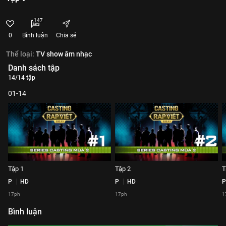
147
0
Bình luận
Chia sẻ
Thể loại:
TV show âm nhạc
Danh sách tập
14/14 tập
01-14
Tập 1
Tập 2
T
P
HD
P
HD
P
17ph
17ph
1
Bình luận