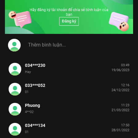
Hãy đăng ký tài khoản để chia sẻ bình luận của
bạn
Đăng ký
034***230
03:49
19/06/2023
Hay
033***052
12:16
24/12/2022
01
Phuong
11:23
21/03/2022
4**02
034***134
17:50
28/01/2022
01