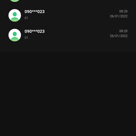
090***023
08:20
26/01/2022
01
090***023
08:20
26/01/2022
01
Xem Tập 9 Casting Rap Việt Mùa 2 - 14 Tập của Việt Nam có
sự tham gia của . Thuộc thể loại: TV show