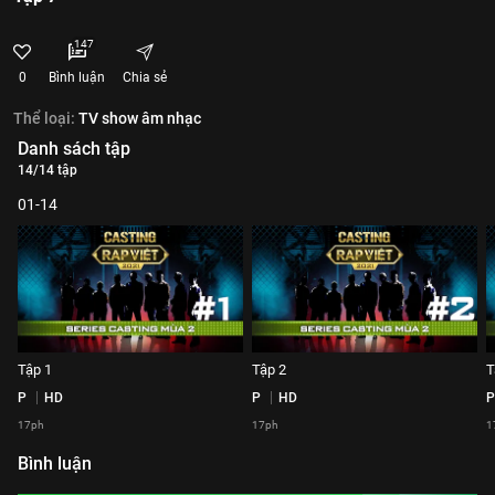
147
0
Bình luận
Chia sẻ
Thể loại:
TV show âm nhạc
Danh sách tập
14/14 tập
01-14
Tập 1
Tập 2
T
P
HD
P
HD
P
17ph
17ph
1
Bình luận