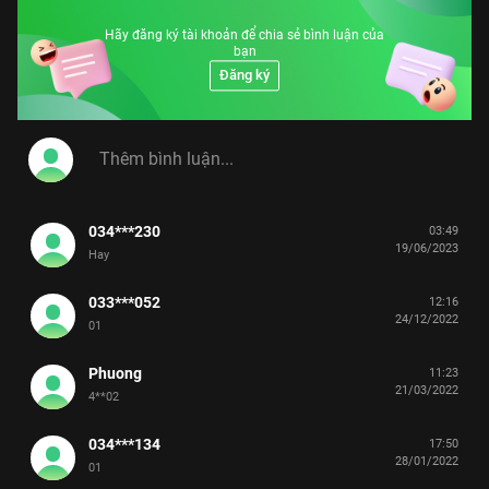
Hãy đăng ký tài khoản để chia sẻ bình luận của
bạn
Đăng ký
034***230
03:49
19/06/2023
Hay
033***052
12:16
24/12/2022
01
Phuong
11:23
21/03/2022
4**02
034***134
17:50
28/01/2022
01