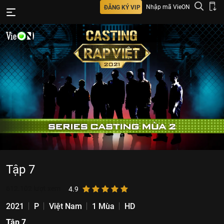
Nhập mã VieON
ĐĂNG KÝ VIP
Tập 7
612.102
lượt xem
4.9
2021
P
Việt Nam
1 Mùa
HD
Tập 7