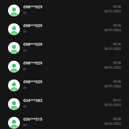
098***029
09:56
26/01/2022
01
098***029
09:56
26/01/2022
01
098***029
09:56
26/01/2022
01
098***029
09:56
26/01/2022
01
098***029
09:56
26/01/2022
01
034***383
09:31
26/01/2022
07
036***515
08:58
26/01/2022
07