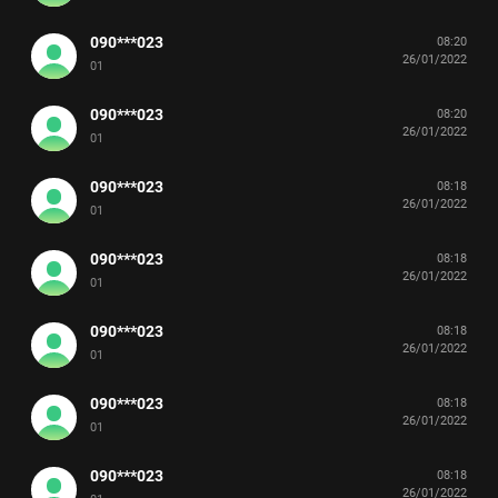
090***023
08:20
26/01/2022
01
090***023
08:20
26/01/2022
01
090***023
08:18
26/01/2022
01
090***023
08:18
26/01/2022
01
090***023
08:18
26/01/2022
01
090***023
08:18
26/01/2022
01
090***023
08:18
26/01/2022