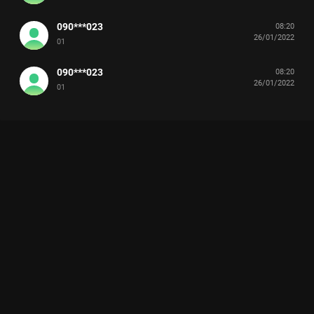
090***023
08:20
26/01/2022
01
090***023
08:20
26/01/2022
01
Xem Tập 3 Casting Rap Việt Mùa 2 - 14 Tập của Việt Nam có
sự tham gia của . Thuộc thể loại: TV show