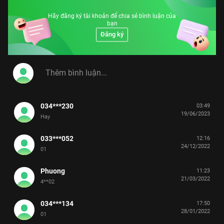
Hãy đăng ký tài khoản để chia sẻ bình luận của
bạn
Đăng ký
034***230
03:49
19/06/2023
Hay
033***052
12:16
24/12/2022
01
Phuong
11:23
21/03/2022
4**02
034***134
17:50
28/01/2022
01