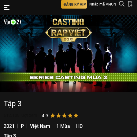
Nhập mã VieON
ĐĂNG KÝ VIP
Tập 3
612.108
lượt xem
4.9
2021
P
Việt Nam
1 Mùa
HD
Tập 3