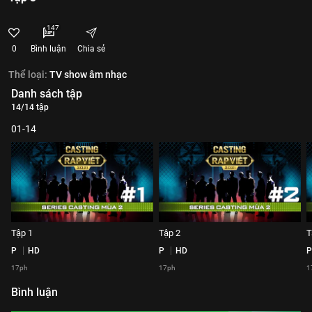
147
0
Bình luận
Chia sẻ
Thể loại:
TV show âm nhạc
Danh sách tập
14/14 tập
01-14
Tập 1
Tập 2
T
P
HD
P
HD
P
17ph
17ph
1
Bình luận