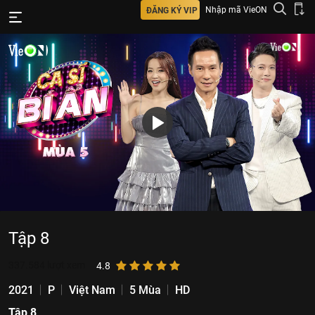
Nhập mã VieON
ĐĂNG KÝ VIP
Tập 8
337.584
lượt xem
4.8
2021
P
Việt Nam
5 Mùa
HD
Tập 8