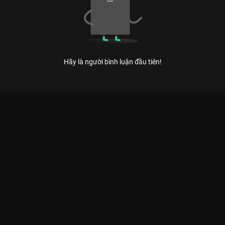
Hãy là người bình luận đầu tiên!
Xem Tập 8 Ca Sĩ Bí Ẩn - Mùa 5 - 18 Tập của Việt Nam có sự
tham gia của Khả Như, ST Sơn Thạch, Puka, Will, Lý Hải. Thuộc
thể loại: TV show