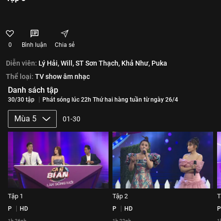
0
Bình luận
Chia sẻ
Diễn viên:
Lý Hải,
Will,
ST Sơn Thạch,
Khả Như,
Puka
Thể loại:
TV show âm nhạc
Danh sách tập
30/30 tập
Phát sóng lúc 22h Thứ hai hàng tuần từ ngày 26/4
Mùa 5
01-30
Tập 1
Tập 2
T
P
HD
P
HD
P
1h 26ph
1h 22ph
1