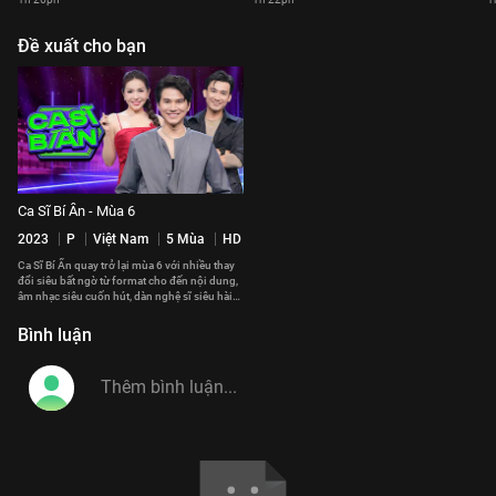
Đề xuất cho bạn
Ca Sĩ Bí Ẩn - Mùa 6
2023
P
Việt Nam
5 Mùa
HD
Ca Sĩ Bí Ẩn quay trở lại mùa 6 với nhiều thay
đổi siêu bất ngờ từ format cho đến nội dung,
âm nhạc siêu cuốn hút, dàn nghệ sĩ siêu hài
hước vui nhộn.
Bình luận