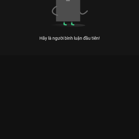
Hãy là người bình luận đầu tiên!
Xem Tập 16 Ca Sĩ Bí Ẩn - Mùa 5 - 30 Tập của Việt Nam có sự
tham gia của . Thuộc thể loại: TV show