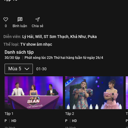
0
Bình luận
Chia sẻ
Diễn viên:
Lý Hải,
Will,
ST Sơn Thạch,
Khả Như,
Puka
Thể loại:
TV show âm nhạc
Danh sách tập
30/30 tập
Phát sóng lúc 22h Thứ hai hàng tuần từ ngày 26/4
Mùa 5
01-30
Tập 1
Tập 2
T
P
HD
P
HD
P
1h 26ph
1h 22ph
1