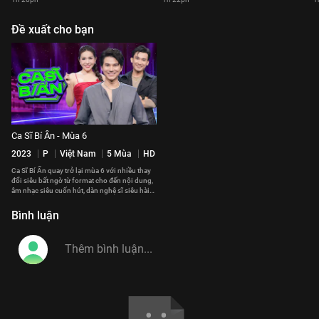
Đề xuất cho bạn
Ca Sĩ Bí Ẩn - Mùa 6
2023
P
Việt Nam
5 Mùa
HD
Ca Sĩ Bí Ẩn quay trở lại mùa 6 với nhiều thay
đổi siêu bất ngờ từ format cho đến nội dung,
âm nhạc siêu cuốn hút, dàn nghệ sĩ siêu hài
hước vui nhộn.
Bình luận