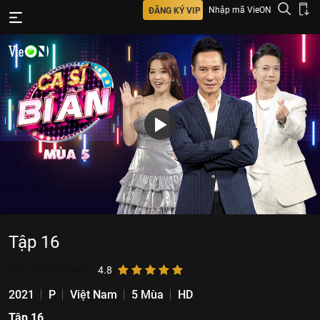
Nhập mã VieON
ĐĂNG KÝ VIP
Tập 16
337.516
lượt xem
4.8
2021
P
Việt Nam
5 Mùa
HD
Tập 16