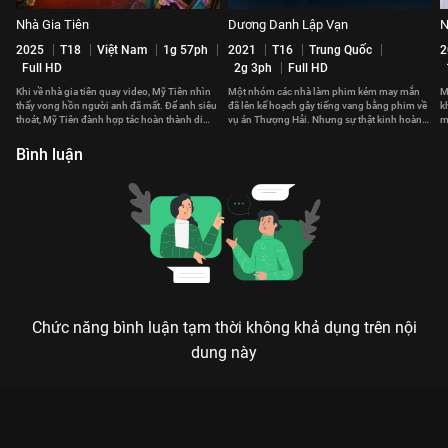
Nhà Gia Tiên
Dương Danh Lập Vạn
N
2025
T18
Việt Nam
1g 57ph
2021
T16
Trung Quốc
2
Full HD
2g 3ph
Full HD
Khi về nhà gia tiên quay video, Mỹ Tiên nhìn
Một nhóm các nhà làm phim kém may mắn
M
thấy vong hồn người anh đã mất. Để anh siêu
đã lên kế hoạch gây tiếng vang bằng phim về
k
thoát, Mỹ Tiên đành hợp tác hoàn thành di
vụ án Thượng Hải. Nhưng sự thật kinh hoàng
m
nguyện của anh.
hơn cả kịch bản họ dựng.
t
Bình luận
Chức năng bình luận tạm thời không khả dụng trên nội
dung này
Xem Bóng Ma Học Đường 2011 của Việt Nam có sự tham gia
của Hoàng Sơn, Đinh Ngọc Diệp, Elly Trần, Hoài Linh, Wanbi