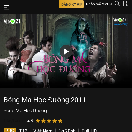
Nhập mã VieON
ĐĂNG KÝ VIP
Bóng Ma Học Đường 2011
Bong Ma Hoc Duong
1
lượt xem
4.9
PRO
T13
Việt Nam
1g 20ph
Full HD