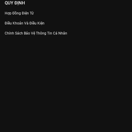
QUY ĐỊNH
Hợp Đồng Điện Tử
Điều Khoản Và Điều Kiện
Chính Sách Bảo Vệ Thông Tin Cá Nhân
Chính Sách Bảo Vệ Người Tiêu Dùng Dễ Bị Tổn Thương
Thỏa Thuận Sử Dụng Dịch Vụ Mạng Xã Hội
THÔNG TIN
Thông Báo
Trung Tâm Hỗ Trợ
Liên Hệ
Góp Ý
Công ty Cổ phần VieON - Địa chỉ: Tầng 5, 222 Pasteur, Phường Xuân Hòa,
Thành phố Hồ Chí Minh