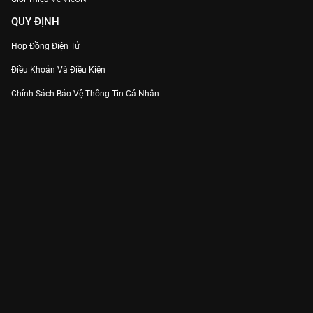
QUY ĐỊNH
Hợp Đồng Điện Tử
Điều Khoản Và Điều Kiện
Chính Sách Bảo Vệ Thông Tin Cá Nhân
Chính Sách Bảo Vệ Người Tiêu Dùng Dễ Bị Tổn Thương
Thỏa Thuận Sử Dụng Dịch Vụ Mạng Xã Hội
THÔNG TIN
Thông Báo
Trung Tâm Hỗ Trợ
Liên Hệ
Góp Ý
Công ty Cổ phần VieON - Địa chỉ: Tầng 5, 222 Pasteur, Phường Xuân Hòa,