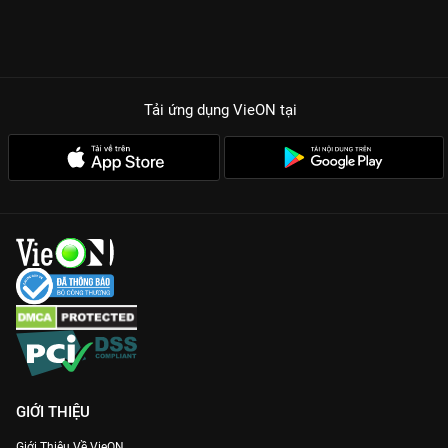
Tải ứng dụng VieON
tại
GIỚI THIỆU
Giới Thiệu Về VieON