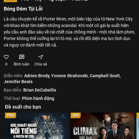
Bóng Đêm Tội Lỗi
Là câu chuyện kể về Porter Wren, một biên tập của tờ New York City
với khao khát tìm kiếm những scandal. Khi một cô gái lạ xuất hiện
yêu cầu anh đào sâu về cái chết của chồng mình - một nhà làm phim,
Porter không thể cưỡng lại trí tò mò, và rồi đối diện ma lực tình dục
và nguy cơ đánh mất tất cả.
0
Bình luận
Chia sẻ
Diễn viên:
Adrien Brody,
Yvonne Strahovski,
Campbell Scott,
Jennifer Beals
Đạo diễn:
Brian DeCubellis
Thể loại:
Phim hành động
Đề xuất cho bạn
PRO
VIP