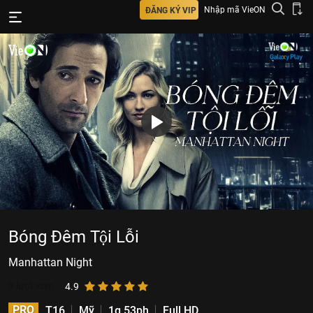
Nhập mã VieON
ĐĂNG KÝ VIP
Bóng Đêm Tội Lỗi
Manhattan Night
9
lượt xem
4.9
PRO
T16
Mỹ
1g 53ph
Full HD