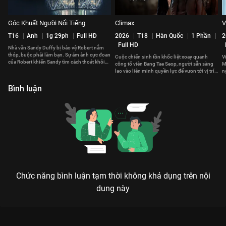
Góc Khuất Người Nổi Tiếng
Climax
V
T16
Anh
1g 29ph
Full HD
2026
T18
Hàn Quốc
1 Phần
2
Full HD
Nhà văn Sandy Duffy bị bảo vệ Robert nắm
thóp, buộc phải làm bạn. Sự ám ảnh cực đoan
Cuộc chiến sinh tồn khốc liệt xoay quanh
V
của Robert khiến Sandy tìm cách thoát khỏi
công tố viên Bang Tae Seop, người sẵn sàng
M
tình bạn này.
lao vào liên minh quyền lực để vươn tới vị trí
n
cao nhất Hàn Quốc.
t
Bình luận
Chức năng bình luận tạm thời không khả dụng trên nội
dung này
Xem Bóng Đêm Tội Lỗi của Mỹ có sự tham gia của Adrien
Brody, Campbell Scott, Yvonne Strahovski, Jennifer Beals.