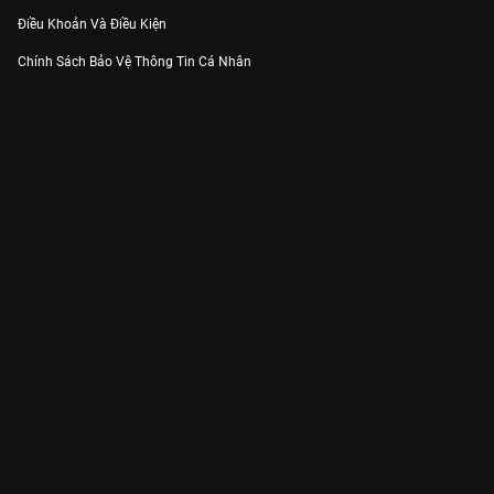
Điều Khoản Và Điều Kiện
Chính Sách Bảo Vệ Thông Tin Cá Nhân
Chính Sách Bảo Vệ Người Tiêu Dùng Dễ Bị Tổn Thương
Thỏa Thuận Sử Dụng Dịch Vụ Mạng Xã Hội
THÔNG TIN
Thông Báo
Trung Tâm Hỗ Trợ
Liên Hệ
Góp Ý
Công ty Cổ phần VieON - Địa chỉ: Tầng 5, 222 Pasteur, Phường Xuân Hòa,
Thành phố Hồ Chí Minh
Email:
support@vieon.vn
| Hotline:
1800.599.920
(miễn phí)
Giấy phép Cung cấp Dịch vụ Phát thanh, Truyền hình trả tiền số 247/GP-