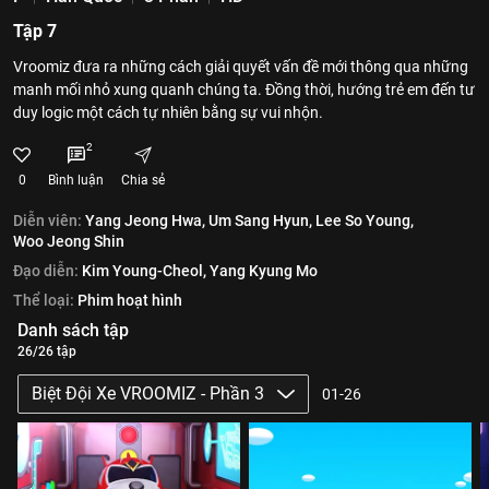
Tập 7
Vroomiz đưa ra những cách giải quyết vấn đề mới thông qua những
manh mối nhỏ xung quanh chúng ta. Đồng thời, hướng trẻ em đến tư
duy logic một cách tự nhiên bằng sự vui nhộn.
2
0
Bình luận
Chia sẻ
Diễn viên:
Yang Jeong Hwa,
Um Sang Hyun,
Lee So Young,
Woo Jeong Shin
Đạo diễn:
Kim Young-Cheol,
Yang Kyung Mo
Thể loại:
Phim hoạt hình
Danh sách tập
26/26 tập
Biệt Đội Xe VROOMIZ - Phần 3
01-26