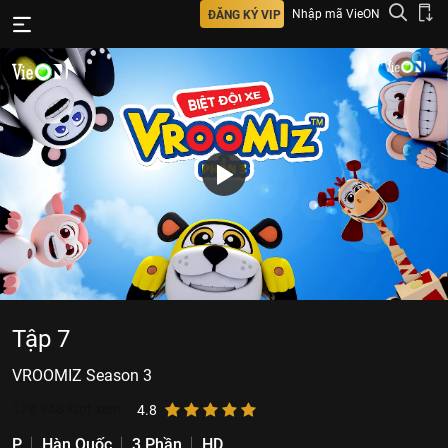
Nhập mã VieON
ĐĂNG KÝ VIP
Tập 7
VROOMIZ Season 3
178.948
lượt xem
4.8
P
Hàn Quốc
3 Phần
HD