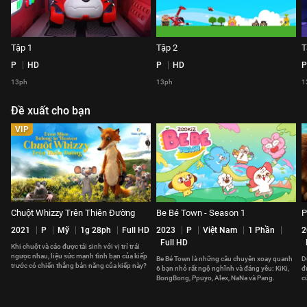
Tập 1
Tập 2
T
P
HD
P
HD
P
13ph
13ph
1
Đề xuất cho bạn
VIP
Chuột Whizzy Trên Thiên Đường
Be Bé Town - Season 1
P
2021
P
Mỹ
1g 28ph
Full HD
2023
P
Việt Nam
1 Phần
2
Full HD
Khi chuột và cáo được tái sinh với vị trí trái
ngược nhau, liệu sức mạnh tình bạn của kiếp
Be Bé Town là những câu chuyện xoay quanh
D
trước có chiến thắng bản năng của kiếp này?
6 bạn nhỏ rất ngộ nghĩnh và đáng yêu: KiKi,
đ
BongBong, Ppuyo, Alex, NaNa và Pang.
c
c