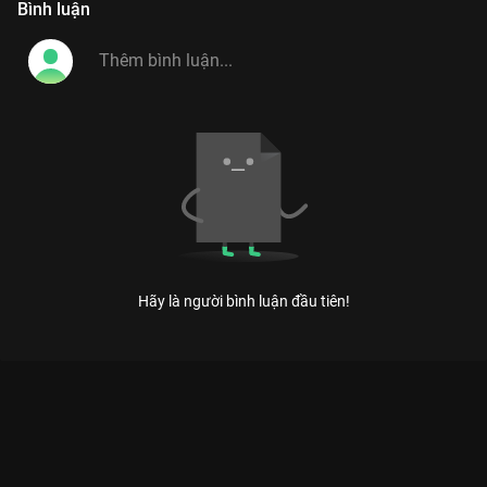
Bình luận
Hãy là người bình luận đầu tiên!
Xem Tập 7 Biệt Đội Xe VROOMIZ - Phần 3 - 26 Tập của Hàn
Quốc có sự tham gia của . Thuộc thể loại: Phim bộ