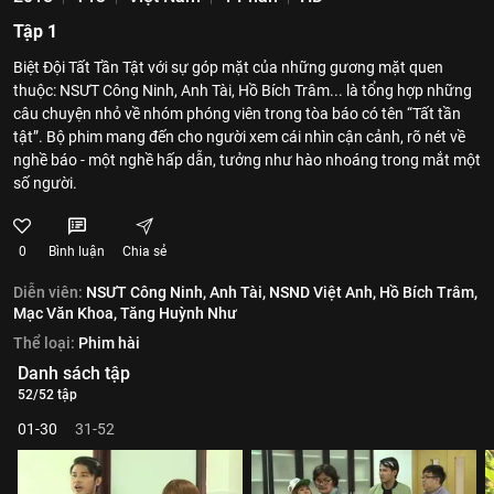
Tập 1
Biệt Đội Tất Tần Tật với sự góp mặt của những gương mặt quen
thuộc: NSƯT Công Ninh, Anh Tài, Hồ Bích Trâm... là tổng hợp những
câu chuyện nhỏ về nhóm phóng viên trong tòa báo có tên “Tất tần
tật”. Bộ phim mang đến cho người xem cái nhìn cận cảnh, rõ nét về
nghề báo - một nghề hấp dẫn, tưởng như hào nhoáng trong mắt một
số người.
0
Bình luận
Chia sẻ
Diễn viên:
NSƯT Công Ninh,
Anh Tài,
NSND Việt Anh,
Hồ Bích Trâm,
Mạc Văn Khoa,
Tăng Huỳnh Như
Thể loại:
Phim hài
Danh sách tập
52/52 tập
01-30
31-52