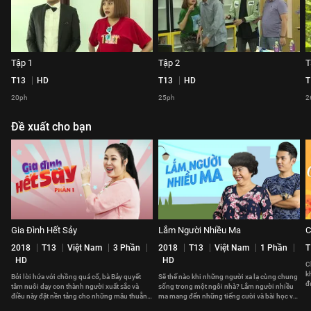
Tập 1
Tập 2
T
T13
HD
T13
HD
T
20ph
25ph
2
Đề xuất cho bạn
Gia Đình Hết Sảy
Lắm Người Nhiều Ma
C
2018
T13
Việt Nam
3 Phần
2018
T13
Việt Nam
1 Phần
T
HD
HD
C
k
Bởi lời hứa với chồng quá cố, bà Bảy quyết
Sẽ thế nào khi những người xa lạ cùng chung
đ
tâm nuôi dạy con thành người xuất sắc và
sống trong một ngôi nhà? Lắm người nhiều
t
điều này đặt nền tảng cho những mâu thuẫn
ma mang đến những tiếng cười và bài học về
xảy ra trong gia đình bà.
cách sống và đối nhân xử thế.