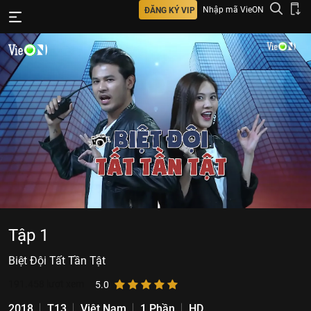
Nhập mã VieON
ĐĂNG KÝ VIP
Tập 1
Biệt Đội Tất Tần Tật
191.458
lượt xem
5.0
2018
T13
Việt Nam
1 Phần
HD