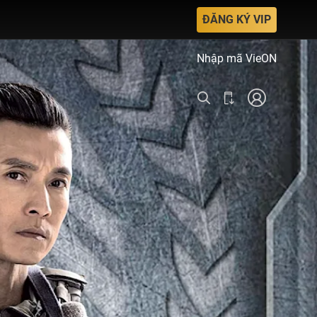
ĐĂNG KÝ VIP
Nhập mã VieON