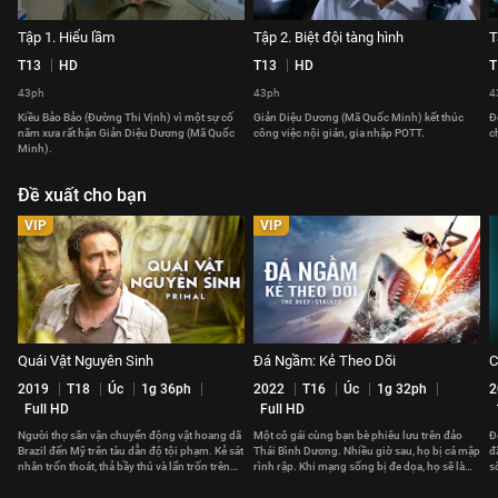
Tập 1. Hiểu lầm
Tập 2. Biệt đội tàng hình
T
T13
HD
T13
HD
T
43ph
43ph
4
Kiều Bảo Bảo (Đường Thi Vịnh) vì một sự cố
Giản Diệu Dương (Mã Quốc Minh) kết thúc
Đ
năm xưa rất hận Giản Diệu Dương (Mã Quốc
công việc nội gián, gia nhập POTT.
c
Minh).
Đề xuất cho bạn
VIP
VIP
Quái Vật Nguyên Sinh
Đá Ngầm: Kẻ Theo Dõi
C
2019
T18
Úc
1g 36ph
2022
T16
Úc
1g 32ph
2
Full HD
Full HD
Người thợ săn vận chuyển động vật hoang dã
Một cô gái cùng bạn bè phiêu lưu trên đảo
Đ
Brazil đến Mỹ trên tàu dẫn độ tội phạm. Kẻ sát
Thái Bình Dương. Nhiều giờ sau, họ bị cá mập
đ
nhân trốn thoát, thả bầy thú và lẩn trốn trên
rình rập. Khi mạng sống bị đe dọa, họ sẽ làm
s
tàu.
gì để thoát thân?
đ