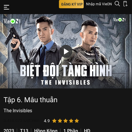
Nhập mã VieON
ĐĂNG KÝ VIP
Tập 6. Mâu thuẫn
The Invisibles
3.418.073
lượt xem
4.9
2023
T13
Hồng Kông
1 Phần
HD