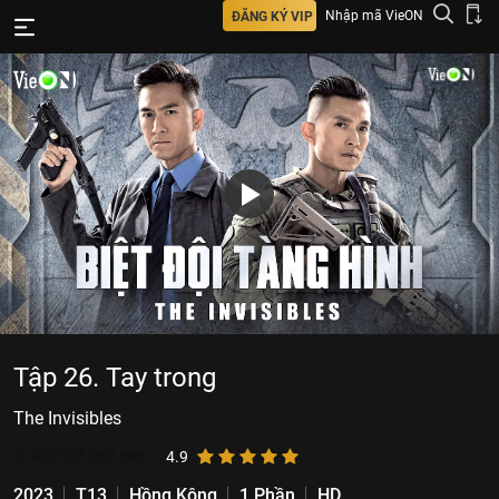
Nhập mã VieON
ĐĂNG KÝ VIP
Tập 26. Tay trong
The Invisibles
3.409.508
lượt xem
4.9
2023
T13
Hồng Kông
1 Phần
HD