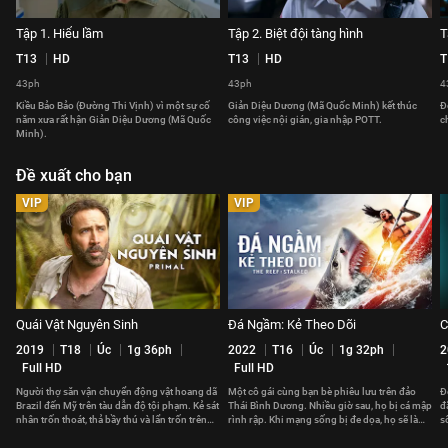
Tập 1. Hiểu lầm
Tập 2. Biệt đội tàng hình
T
T13
HD
T13
HD
T
43ph
43ph
4
Kiều Bảo Bảo (Đường Thi Vịnh) vì một sự cố
Giản Diệu Dương (Mã Quốc Minh) kết thúc
Đ
năm xưa rất hận Giản Diệu Dương (Mã Quốc
công việc nội gián, gia nhập POTT.
c
Minh).
Đề xuất cho bạn
VIP
VIP
Quái Vật Nguyên Sinh
Đá Ngầm: Kẻ Theo Dõi
C
2019
T18
Úc
1g 36ph
2022
T16
Úc
1g 32ph
2
Full HD
Full HD
Người thợ săn vận chuyển động vật hoang dã
Một cô gái cùng bạn bè phiêu lưu trên đảo
Đ
Brazil đến Mỹ trên tàu dẫn độ tội phạm. Kẻ sát
Thái Bình Dương. Nhiều giờ sau, họ bị cá mập
đ
nhân trốn thoát, thả bầy thú và lẩn trốn trên
rình rập. Khi mạng sống bị đe dọa, họ sẽ làm
s
tàu.
gì để thoát thân?
đ