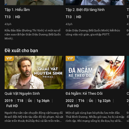
Tập 1. Hiểu lầm
Tập 2. Biệt đội tàng hình
T
T13
HD
T13
HD
T
43ph
43ph
4
Kiều Bảo Bảo (Đường Thi Vịnh) vì một sự cố
Giản Diệu Dương (Mã Quốc Minh) kết thúc
Đ
năm xưa rất hận Giản Diệu Dương (Mã Quốc
công việc nội gián, gia nhập POTT.
c
Minh).
Đề xuất cho bạn
VIP
VIP
Quái Vật Nguyên Sinh
Đá Ngầm: Kẻ Theo Dõi
C
2019
T18
Úc
1g 36ph
2022
T16
Úc
1g 32ph
2
Full HD
Full HD
Người thợ săn vận chuyển động vật hoang dã
Một cô gái cùng bạn bè phiêu lưu trên đảo
Đ
Brazil đến Mỹ trên tàu dẫn độ tội phạm. Kẻ sát
Thái Bình Dương. Nhiều giờ sau, họ bị cá mập
đ
nhân trốn thoát, thả bầy thú và lẩn trốn trên
rình rập. Khi mạng sống bị đe dọa, họ sẽ làm
s
tàu.
gì để thoát thân?
đ