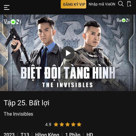
Nhập mã VieON
ĐĂNG KÝ VIP
Tập 25. Bất lợi
The Invisibles
3.408.744
lượt xem
4.9
2023
T13
Hồng Kông
1 Phần
HD