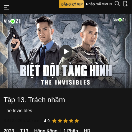
Nhập mã VieON
ĐĂNG KÝ VIP
Tập 13. Trách nhầm
The Invisibles
3.412.026
lượt xem
4.9
2023
T13
Hồng Kông
1 Phần
HD