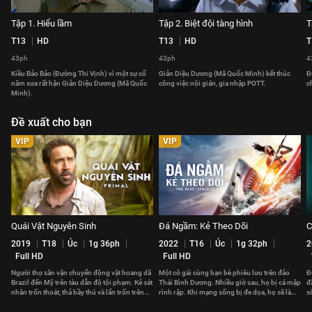
Tập 1. Hiểu lầm
Tập 2. Biệt đội tàng hình
T
T13
HD
T13
HD
T
43ph
43ph
4
Kiều Bảo Bảo (Đường Thi Vịnh) vì một sự cố
Giản Diệu Dương (Mã Quốc Minh) kết thúc
Đ
năm xưa rất hận Giản Diệu Dương (Mã Quốc
công việc nội gián, gia nhập POTT.
c
Minh).
Đề xuất cho bạn
VIP
VIP
Quái Vật Nguyên Sinh
Đá Ngầm: Kẻ Theo Dõi
C
2019
T18
Úc
1g 36ph
2022
T16
Úc
1g 32ph
2
Full HD
Full HD
Người thợ săn vận chuyển động vật hoang dã
Một cô gái cùng bạn bè phiêu lưu trên đảo
Đ
Brazil đến Mỹ trên tàu dẫn độ tội phạm. Kẻ sát
Thái Bình Dương. Nhiều giờ sau, họ bị cá mập
đ
nhân trốn thoát, thả bầy thú và lẩn trốn trên
rình rập. Khi mạng sống bị đe dọa, họ sẽ làm
s
tàu.
gì để thoát thân?
đ