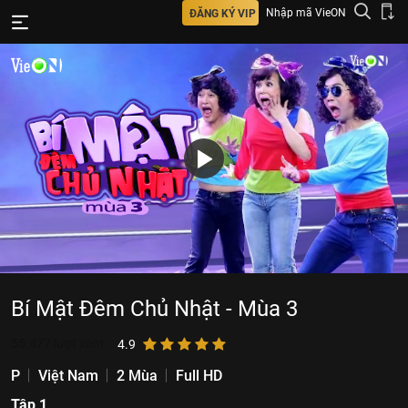
Nhập mã VieON
ĐĂNG KÝ VIP
Bí Mật Đêm Chủ Nhật - Mùa 3
55.477
lượt xem
4.9
P
Việt Nam
2 Mùa
Full HD
Tập 1