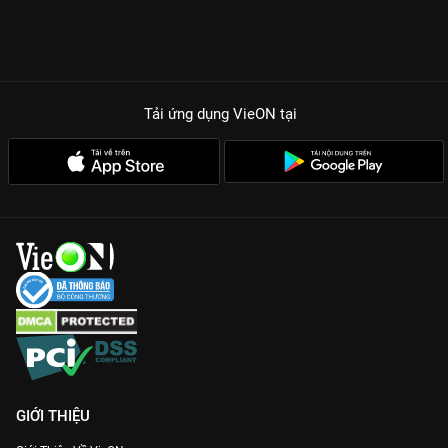
bất ngờ tuyệt đối trong từng phút phát sóng.
Sự tương tác bùng nổ:
Các nghệ sĩ không chỉ diễn với nhau mà
còn tương tác trực tiếp với khán giả, tạo nên bầu không khí náo
nhiệt.
Giải trí đa sắc màu:
Từ diễn xuất, ca hát đến nhảy múa, các
Tải ứng dụng VieON
tại
nghệ sĩ phải thể hiện mọi kỹ năng để vượt qua thử thách của
người cầm trịch.
Với 11 tập phim đầy kịch tính và hài hước,
Bí Mật Đêm Chủ
Nhật Mùa 3
chính là cái tên sáng giá nhất để bạn tận hưởng
những giây phút thư giãn bên gia đình. Hãy truy cập
VieON
ngay để xem bản Full HD và không bỏ lỡ bất kỳ khoảnh khắc
xuất thần nào của dàn sao!
GIỚI THIỆU