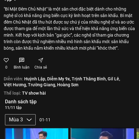
"Bí Mật Đêm Chủ Nhật" là một sân chơi đặc biệt dành cho những
nghệ sĩ có khả năng ứng biến cực kỳ linh hoạt trên sân khấu. Bí mật
đêm Chủ Nhật đã thu hút được sự chú ý của nhiều nghệ sĩ và ao ước
được tham gia để một lần thử sức và thể hiện khả năng ứng biến của
mình. Kết hợp với kịch bản “gai góc”, các nghệ sĩ tham gia chương
trình còn được thử nghiệm nhiều mô hình sân khấu mới: sân khấu
bóng, sân khấu nằm khiến nhiều khách mời phải “khóc thét”.
0
Bình luận
Chia sẻ
Diễn viên:
Huỳnh Lập,
Diễm My 9x,
Trịnh Thăng Bình,
Gil Lê,
Việt Hương,
Trường Giang,
Hoàng Sơn
Thể loại:
TV show hài
Danh sách tập
11/11 tập
Mùa 3
01-11