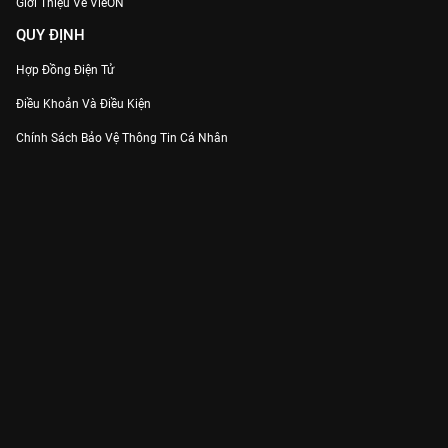
Giới Thiệu Về VieON
QUY ĐỊNH
Hợp Đồng Điện Tử
Điều Khoản Và Điều Kiện
Chính Sách Bảo Vệ Thông Tin Cá Nhân
Chính Sách Bảo Vệ Người Tiêu Dùng Dễ Bị Tổn Thương
Thỏa Thuận Sử Dụng Dịch Vụ Mạng Xã Hội
THÔNG TIN
Thông Báo
Trung Tâm Hỗ Trợ
Liên Hệ
Góp Ý