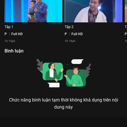
Tập 1
Tập 2
P
Full HD
P
Full HD
P
1h 15ph
1h 19ph
1
Bình luận
Chức năng bình luận tạm thời không khả dụng trên nội
dung này
BÍ MẬT ĐÊM CHỦ NHẬT MÙA 3: ĐỈNH CAO HÀI ỨNG BIẾN - KHI
CÁC DANH HÀI BỊ HÀNH