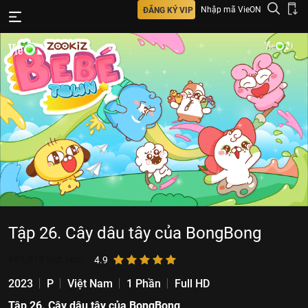
Nhập mã VieON
ĐĂNG KÝ VIP
Tập 26. Cây dâu tây của BongBong
687.818
lượt xem
4.9
2023
P
Việt Nam
1 Phần
Full HD
Tập 26. Cây dâu tây của BongBong