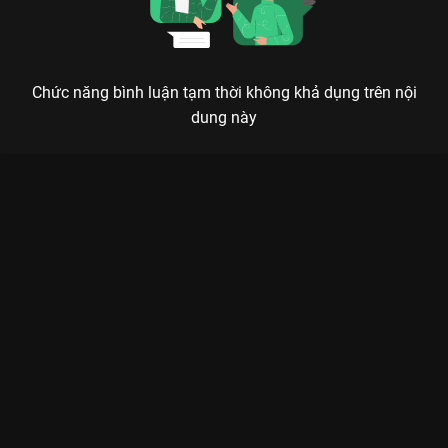
Chức năng bình luận tạm thời không khả dụng trên nội
dung này
Xem Tập 26. Cây dâu tây của BongBong Be Bé Town - Season
1 - 30 Tập của Việt Nam có sự tham gia của . Thuộc thể loại:
Phim bộ