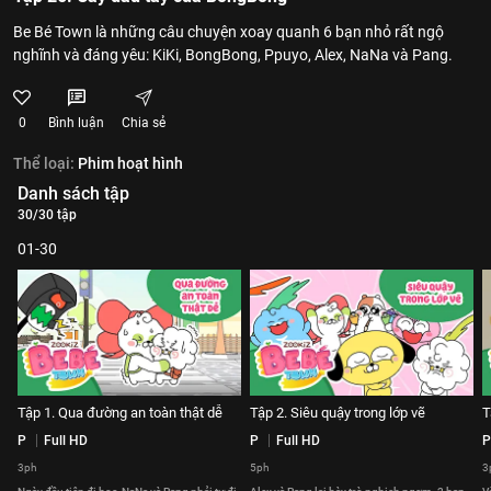
Be Bé Town là những câu chuyện xoay quanh 6 bạn nhỏ rất ngộ
nghĩnh và đáng yêu: KiKi, BongBong, Ppuyo, Alex, NaNa và Pang.
0
Bình luận
Chia sẻ
Thể loại:
Phim hoạt hình
Danh sách tập
30/30 tập
01-30
Tập 1. Qua đường an toàn thật dễ
Tập 2. Siêu quậy trong lớp vẽ
T
P
Full HD
P
Full HD
P
3ph
5ph
3