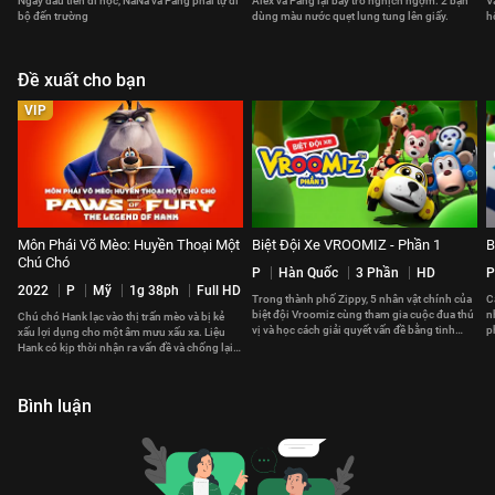
Ngày đầu tiên đi học, NaNa và Pang phải tự đi
Alex và Pang lại bày trò nghịch ngợm. 2 bạn
V
bộ đến trường
dùng màu nước quẹt lung tung lên giấy.
h
Đề xuất cho bạn
VIP
Môn Phái Võ Mèo: Huyền Thoại Một
Biệt Đội Xe VROOMIZ - Phần 1
B
Chú Chó
P
Hàn Quốc
3 Phần
HD
P
2022
P
Mỹ
1g 38ph
Full HD
Trong thành phố Zippy, 5 nhân vật chính của
C
biệt đội Vroomiz cùng tham gia cuộc đua thú
n
Chú chó Hank lạc vào thị trấn mèo và bị kẻ
vị và học cách giải quyết vấn đề bằng tinh
p
xấu lợi dụng cho một âm mưu xấu xa. Liệu
thần đồng đội
x
Hank có kịp thời nhận ra vấn đề và chống lại
kẻ phản diện độc ác?
Bình luận