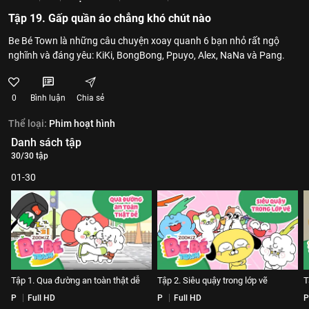
Tập 19. Gấp quần áo chẳng khó chút nào
Be Bé Town là những câu chuyện xoay quanh 6 bạn nhỏ rất ngộ
nghĩnh và đáng yêu: KiKi, BongBong, Ppuyo, Alex, NaNa và Pang.
0
Bình luận
Chia sẻ
Thể loại:
Phim hoạt hình
Danh sách tập
30/30 tập
01-30
Tập 1. Qua đường an toàn thật dễ
Tập 2. Siêu quậy trong lớp vẽ
T
P
Full HD
P
Full HD
P