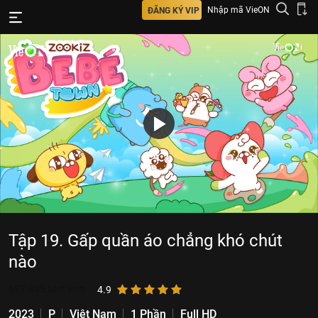
Nhập mã VieON
ĐĂNG KÝ VIP
Tập 19. Gấp quần áo chẳng khó chút
nào
687.985
lượt xem
4.9
2023
P
Việt Nam
1 Phần
Full HD