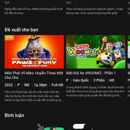
3ph
5ph
3
Ngày đầu tiên đi học, NaNa và Pang phải tự đi
Alex và Pang lại bày trò nghịch ngợm. 2 bạn
V
bộ đến trường
dùng màu nước quẹt lung tung lên giấy.
h
Đề xuất cho bạn
VIP
Môn Phái Võ Mèo: Huyền Thoại Một
Biệt Đội Xe VROOMIZ - Phần 1
B
Chú Chó
P
Hàn Quốc
3 Phần
HD
P
2022
P
Mỹ
1g 38ph
Full HD
Trong thành phố Zippy, 5 nhân vật chính của
C
biệt đội Vroomiz cùng tham gia cuộc đua thú
n
Chú chó Hank lạc vào thị trấn mèo và bị kẻ
vị và học cách giải quyết vấn đề bằng tinh
p
xấu lợi dụng cho một âm mưu xấu xa. Liệu
thần đồng đội
x
Hank có kịp thời nhận ra vấn đề và chống lại
kẻ phản diện độc ác?
Bình luận