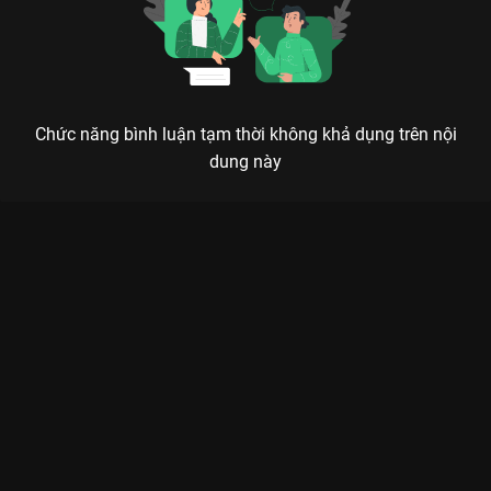
Chức năng bình luận tạm thời không khả dụng trên nội
dung này
Xem Tập 19. Gấp quần áo chẳng khó chút nào Be Bé Town -
Season 1 - 30 Tập của Việt Nam có sự tham gia của . Thuộc
thể loại: Phim bộ